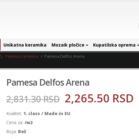
Unikatna keramika
Mozaik pločice
Kupatilska oprema
i
,
Pamesa Ceramica
Pamesa Delfos Arena
Pamesa Delfos Arena
2,265.50
RSD
2,831.30
RSD
Kvalitet:
1. class / Made in EU
Cena za:
/м2
Boja:
Bež