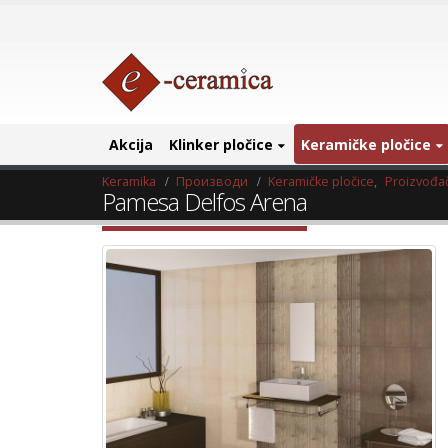
Akcija
Klinker pločice
Keramičke pločice
Keramika
Производи
Keramičke pločice
,
Proizvođač
Pamesa Delfos Arena