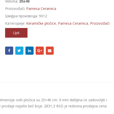
Velicina:
25x40
Proizvođači:
Pamesa Ceramica
Шифра производа:
9012
Категорије:
Keramičke pločice
,
Pamesa Ceramica
,
Proizvođači
Upit
menzije ovih pločica su 25×40 cm. 9 mm debljina će zadovoljiti i
se prodaje najviše bež boje. 2831,3 RSD je redovna prodajna cena