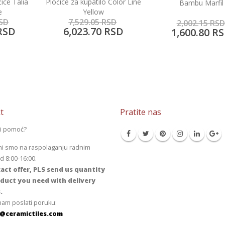
 Color Line
Projekt pločice Arqu
Bambu Marfil
China Blue
SD
4,312.50
RSD
2,002.15
RSD
RSD
3,450.00
RS
1,600.80
RSD
t
Pratite nas
li pomoć?
mi smo na raspolaganju radnim
 8:00-16:00.
act offer, PLS send us quantity
duct you need with delivery
.
am poslati poruku:
@ceramictiles.com