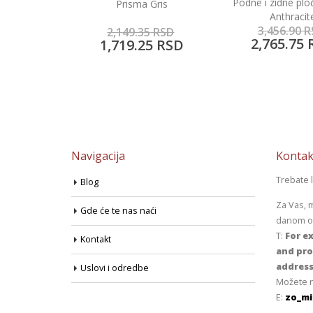
Podne i zidne pločice Talia
Pločice za kupatilo
Gris
Anthracite
Yellow
3,456.90
RSD
7,529.05
R
5
RSD
2,765.75
RSD
6,023.70
5
RSD
Navigacija
Kontak
Trebate 
Blog
Za Vas, 
Gde će te nas naći
danom od
T:
For ex
Kontakt
and pro
address
Uslovi i odredbe
Možete n
E:
zo_mi