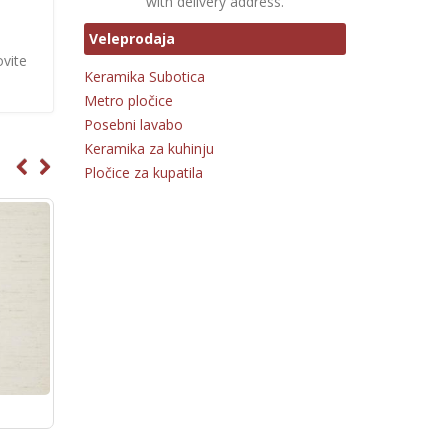
with delivery address.
Veleprodaja
ovite
Keramika Subotica
Metro pločice
Posebni lavabo
Keramika za kuhinju
Pločice za kupatila