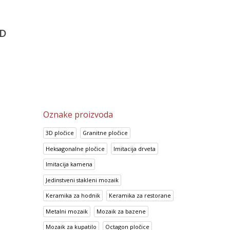
itectos
Podne i zidne pločice T
Prisma Gris
Anthracite
3,456.90
RSD
2,149.35
RSD
D
2,765.75
RSD
1,719.25
RSD
Oznake proizvoda
3D pločice
Granitne pločice
Heksagonalne pločice
Imitacija drveta
Imitacija kamena
Jedinstveni stakleni mozaik
Keramika za hodnik
Keramika za restorane
Metalni mozaik
Mozaik za bazene
Mozaik za kupatilo
Octagon pločice