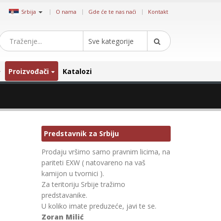
|
Srbija
O nama
Gde će te nas naći
Kontakt
Sve kategorije
Proizvođači
Katalozi
Predstavnik za Srbiju
Prodaju vršimo samo pravnim licima, na
pariteti EXW ( natovareno na vaš
kamijon u tvornici ).
Za teritoriju Srbije tražimo
predstavanike.
U koliko imate preduzeće, javi te se.
Zoran Milić