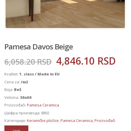
Pamesa Davos Beige
4,846.10
RSD
6,058.20
RSD
Kvalitet:
1. class / Made in EU
Cena za:
/м2
Boja:
Bež
Velicina:
30x60
Proizvođači:
Pamesa Ceramica
Шифра производа:
8892
Категорије:
Keramičke pločice
,
Pamesa Ceramica
,
Proizvođači
Upit