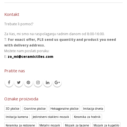
Kontakt
Trebate li pomoć?
Za Vas, mi smo na raspolaganju radnim danom od 8:00-16:00.
T:
For exact offer, PLS send us quantity and product you need
with delivery address.
Možete nam poslati poruku:
E:
zo_mi@ceramictiles.com
Pratite nas
Oznake proizvoda
3D pločice
Granitne pločice
Heksagonalne pločice
Imitacija drveta
Imitacija kamena
Jedinstveni stakleni mozaik
Keramika za hodnik
Keramika za restorane
Metalni mozaik
Mozaik za bazene
Mozaik za kupatilo