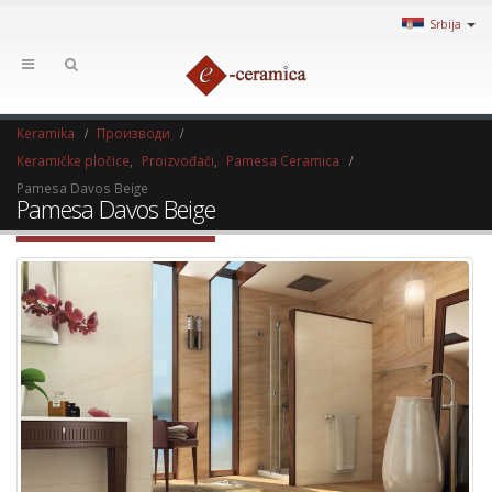
Srbija
Keramika
Производи
Keramičke pločice
,
Proizvođači
,
Pamesa Ceramica
Pamesa Davos Beige
Pamesa Davos Beige