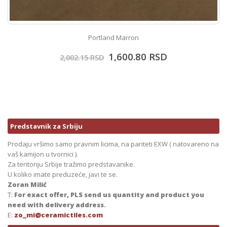
Portland Marron
1,600.80
RSD
2,002.15
RSD
Predstavnik za Srbiju
Prodaju vršimo samo pravnim licima, na pariteti EXW ( natovareno na
vaš kamijon u tvornici ).
Za teritoriju Srbije tražimo predstavanike.
U koliko imate preduzeće, javi te se.
Zoran Milić
T:
For exact offer, PLS send us quantity and product you
need with delivery address.
E:
zo_mi@ceramictiles.com