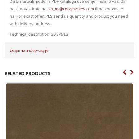
Da bi naručili model iz PDF kataloga ove serije, molimo vas, da
nas kontaktirate na:
zo_mi@ceramictiles.com
ili nas pozovite
na: For exact offer, PLS send us quantity and product you need
with delivery address..
Technical description: 30,3×61,3
Додатне информације
RELATED PRODUCTS