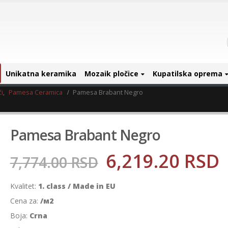
Unikatna keramika
Mozaik pločice
Kupatilska oprema
i
,
Pamesa Ceramica
Pamesa Brabant Negro
Pamesa Brabant Negro
6,219.20
RSD
7,774.00
RSD
Kvalitet:
1. class / Made in EU
Cena za:
/м2
Boja:
Crna