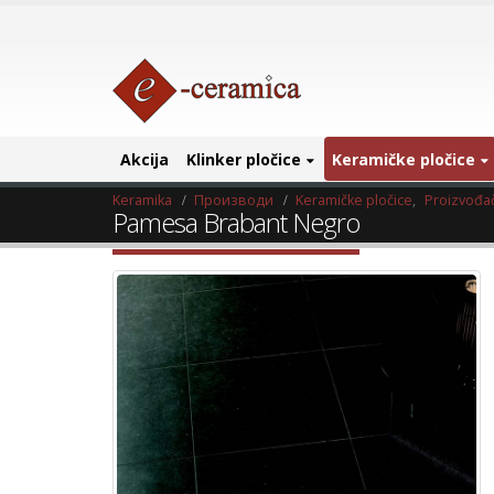
Akcija
Klinker pločice
Keramičke pločice
Keramika
Производи
Keramičke pločice
,
Proizvođač
Pamesa Brabant Negro