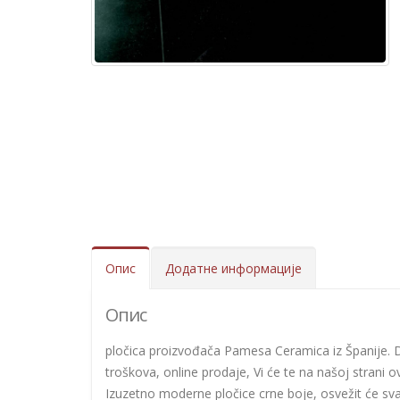
Опис
Додатне информације
Опис
pločica proizvođača Pamesa Ceramica iz Španije. Deb
troškova, online prodaje, Vi će te na našoj strani 
Izuzetno moderne pločice crne boje, osvežit će sva