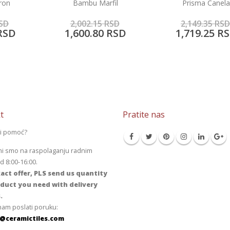
ron
Bambu Marfil
Prisma Canel
SD
2,002.15
RSD
2,149.35
RSD
RSD
1,600.80
RSD
1,719.25
RS
t
Pratite nas
li pomoć?
mi smo na raspolaganju radnim
 8:00-16:00.
act offer, PLS send us quantity
duct you need with delivery
.
am poslati poruku:
@ceramictiles.com