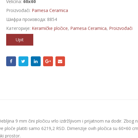
Velicina:
60x60
Proizvođači:
Pamesa Ceramica
Шифра производа:
8854
Категорије:
Keramičke pločice
,
Pamesa Ceramica
,
Proizvođači
Upit
ljina 9 mm čini pločicu vrlo izdržljivom i prijatnom na dodir. Zbog n
ove ploče platiti samo 6219,2 RSD. Dimenzije ovih pločica su 60×60 cm
ki prostor.