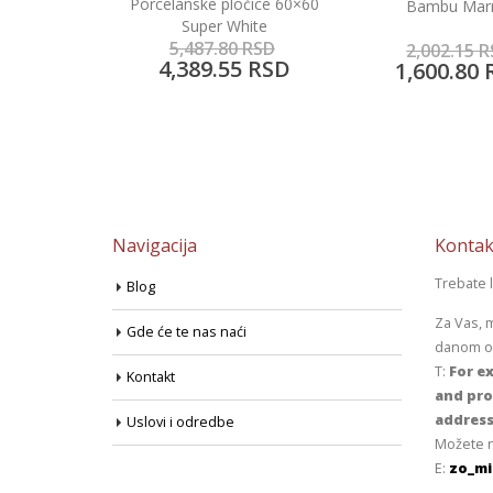
Porcelanske pločice 60×60
Gris
Bambu Mar
Super White
5,487.80
RSD
5
RSD
2,002.15
R
4,389.55
RSD
5
RSD
1,600.80
Navigacija
Kontak
Trebate 
Blog
Za Vas, 
Gde će te nas naći
danom od
T:
For ex
Kontakt
and pro
address
Uslovi i odredbe
Možete n
E:
zo_mi