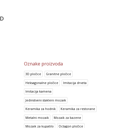
Porcelanske pločice 6
a
Prisma Gris
Super White
5,487.80
RSD
2,149.35
RSD
4,389.55
RSD
D
1,719.25
RSD
Oznake proizvoda
3D pločice
Granitne pločice
Heksagonalne pločice
Imitacija drveta
Imitacija kamena
Jedinstveni stakleni mozaik
Keramika za hodnik
Keramika za restorane
Metalni mozaik
Mozaik za bazene
Mozaik za kupatilo
Octagon pločice