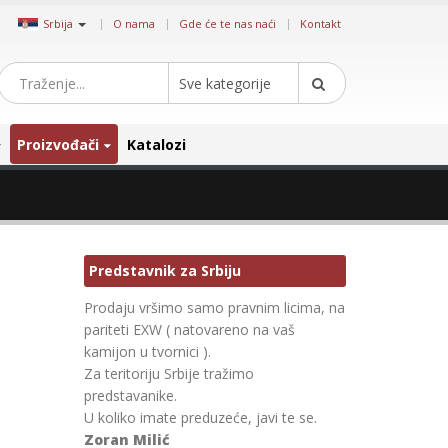
|
Srbija
O nama
Gde će te nas naći
Kontakt
Sve kategorije
Proizvođači
Katalozi
Predstavnik za Srbiju
Prodaju vršimo samo pravnim licima, na
pariteti EXW ( natovareno na vaš
kamijon u tvornici ).
Za teritoriju Srbije tražimo
predstavanike.
U koliko imate preduzeće, javi te se.
Zoran Milić