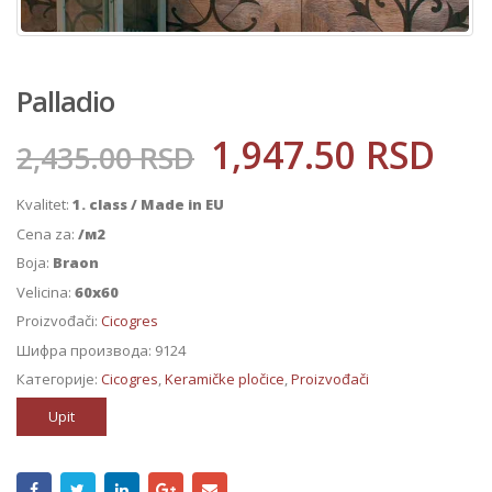
Palladio
1,947.50
RSD
2,435.00
RSD
Kvalitet:
1. class / Made in EU
Cena za:
/м2
Boja:
Braon
Velicina:
60x60
Proizvođači:
Cicogres
Шифра производа:
9124
Категорије:
Cicogres
,
Keramičke pločice
,
Proizvođači
Upit