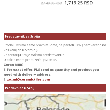
1,719.25
RSD
2,149.35
RSD
Predstavnik za Srbiju
Prodaju vršimo samo pravnim licima, na pariteti EXW ( natovareno na
vaš kamijon u tvornici ).
Za teritoriju Srbije tražimo predstavanike.
U koliko imate preduzeće, javi te se.
Zoran Milić
T:
For exact offer, PLS send us quantity and product you
need with delivery address.
E:
zo_mi@ceramictiles.com
Prodavnice u Srbiji