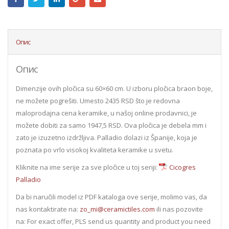
Опис
Опис
Dimenzije ovih pločica su 60×60 cm. U izboru pločica braon boje,
ne možete pogrešiti. Umesto 2435 RSD što je redovna
maloprodajna cena keramike, u našoj online prodavnici, je
možete dobiti za samo 1947,5 RSD. Ova pločica je debela mm i
zato je izuzetno izdržljiva. Palladio dolazi iz Španije, koja je
poznata po vrlo visokoj kvaliteta keramike u svetu.
Kliknite na ime serije za sve pločice u toj seriji:
Cicogres
Palladio
Da bi naručili model iz PDF kataloga ove serije, molimo vas, da
nas kontaktirate na:
zo_mi@ceramictiles.com
ili nas pozovite
na: For exact offer, PLS send us quantity and product you need