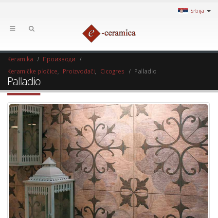
Srbija
Keramika
Производи
Keramičke pločice
,
Proizvođači
,
Cicogres
Palladio
Palladio