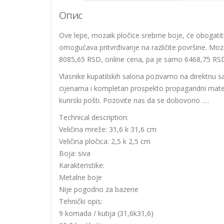
Опис
Ove lepe, mozaik pločice srebrne boje, će obogatiti
omogućava pritvrđivanje na različite površine. Moza
8085,65 RSD, online cena, pa je samo 6468,75 RSD.
Vlasnike kupatilskih salona pozivamo na direktnu
cijenama i kompletan prospekto propagandni mater
kurirski pošti. Pozovite nas da se dobovorio ….
Technical description:
Veličina mreže: 31,6 k 31,6 cm
Veličina pločica: 2,5 k 2,5 cm
Boja: siva
Karakteristike:
Metalne boje
Nije pogodno za bazene
Tehnički opis:
9 komada / kutija (31,6k31,6)