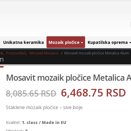
Unikatna keramika
Mozaik pločice
Kupatilska oprema
ik
,
Proizvođači
,
Mosavit Mosaico
Mosavit mozaik pločice Metalica Alum
um
Mosavit mozaik pločice Metalica 
6,468.75
RSD
8,085.65
RSD
Staklene mozaik pločice – sive boje.
Kvalitet:
1. class / Made in EU
Minstock:
0