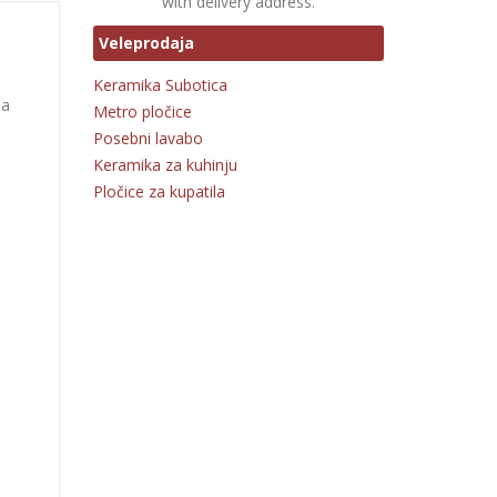
with delivery address.
Veleprodaja
Keramika Subotica
na
Metro pločice
Posebni lavabo
Keramika za kuhinju
Pločice za kupatila