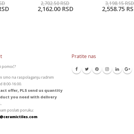
SD
3,198.15
RSD
3,981.30
RSD
RSD
2,558.75
RSD
3,185.50
RS
t
Pratite nas
li pomoć?
mi smo na raspolaganju radnim
 8:00-16:00.
act offer, PLS send us quantity
duct you need with delivery
.
am poslati poruku:
@ceramictiles.com