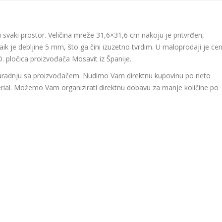
 svaki prostor. Veličina mreže 31,6×31,6 cm nakoju je pritvrđen,
ik je debljine 5 mm, što ga čini izuzetno tvrdim. U maloprodaji je ce
 pločica proizvođača Mosavit iz Španije.
 saradnju sa proizvođačem. Nudimo Vam direktnu kupovinu po neto
ial. Možemo Vam organizirati direktnu dobavu za manje količine po