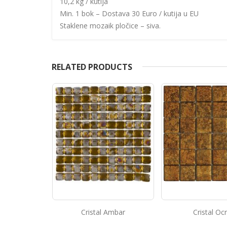
10,2 kg / kutija
Min. 1 bok – Dostava 30 Euro / kutija u EU
Staklene mozaik pločice – siva.
RELATED PRODUCTS
Ambar
Cristal Ocre
Piedra Gris