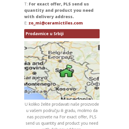
T:
For exact offer, PLS send us
quantity and product you need
with delivery address.
E:
zo_mi@ceramictiles.com
Prodavnice u Srbiji
U koliko želite prodavati naše proizvode
u vašem području ili gradu, molimo da
nas pozovete na For exact offer, PLS
send us quantity and product you need