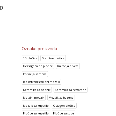
3,198.15
RSD
3,784.65
RSD
D
2,558.75
RSD
3,026.80
RSD
Oznake proizvoda
3D pločice
Granitne pločice
Heksagonalne pločice
Imitacija drveta
Imitacija kamena
Jedinstveni stakleni mozaik
Keramika za hodnik
Keramika za restorane
Metalni mozaik
Mozaik za bazene
Mozaik za kupatilo
Octagon pločice
Pločice za kupatilo
Pločice za sobe