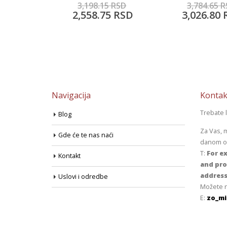
5
RSD
3,784.65
RSD
2,702.50
R
5
RSD
3,026.80
RSD
2,162.00
Navigacija
Kontak
Trebate 
Blog
Za Vas, 
Gde će te nas naći
danom od
T:
For ex
Kontakt
and pro
address
Uslovi i odredbe
Možete n
E:
zo_mi