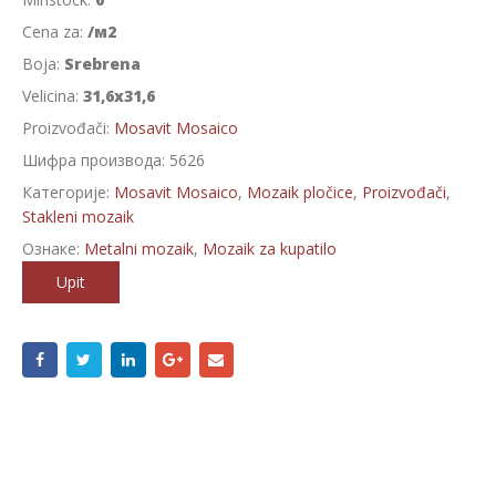
Cena za:
/м2
Boja:
Srebrena
Velicina:
31,6x31,6
Proizvođači:
Mosavit Mosaico
Шифра производа:
5626
Категорије:
Mosavit Mosaico
,
Mozaik pločice
,
Proizvođači
,
Stakleni mozaik
Ознаке:
Metalni mozaik
,
Mozaik za kupatilo
Upit