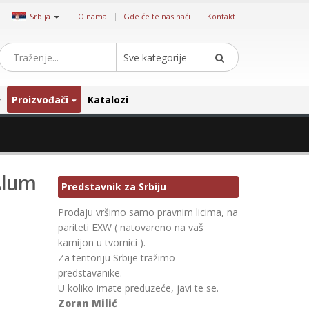
|
Srbija
O nama
Gde će te nas naći
Kontakt
Sve kategorije
Proizvođači
Katalozi
Alum
Predstavnik za Srbiju
Prodaju vršimo samo pravnim licima, na
pariteti EXW ( natovareno na vaš
kamijon u tvornici ).
Za teritoriju Srbije tražimo
predstavanike.
U koliko imate preduzeće, javi te se.
Zoran Milić