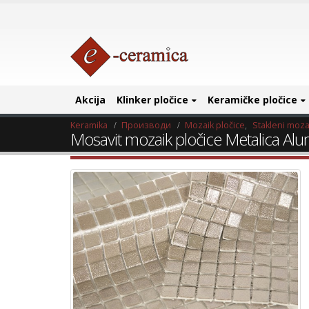
Akcija
Klinker pločice
Keramičke pločice
Keramika
Производи
Mozaik pločice
,
Stakleni moza
Mosavit mozaik pločice Metalica Al