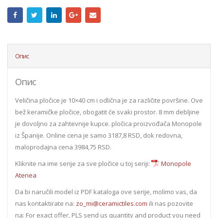
Опис
Опис
Veličina pločice je 10×40 cm i odlična je za različite površine. Ove
bež keramičke pločice, obogatit će svaki prostor. 8 mm debljine
je dovoljno za zahtevnije kupce. pločica proizvođača Monopole
iz Španije. Online cena je samo 3187,8 RSD, dok redovna,
maloprodajna cena 3984,75 RSD.
Kliknite na ime serije za sve pločice u toj seriji:
Monopole
Atenea
Da bi naručili model iz PDF kataloga ove serije, molimo vas, da
nas kontaktirate na:
zo_mi@ceramictiles.com
ili nas pozovite
na: For exact offer, PLS send us quantity and product you need