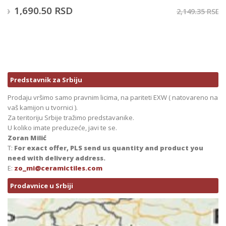
1,719.25
RSD
2,149.35
RSD
Predstavnik za Srbiju
Prodaju vršimo samo pravnim licima, na pariteti EXW ( natovareno na
vaš kamijon u tvornici ).
Za teritoriju Srbije tražimo predstavanike.
U koliko imate preduzeće, javi te se.
Zoran Milić
T:
For exact offer, PLS send us quantity and product you
need with delivery address.
E:
zo_mi@ceramictiles.com
Prodavnice u Srbiji