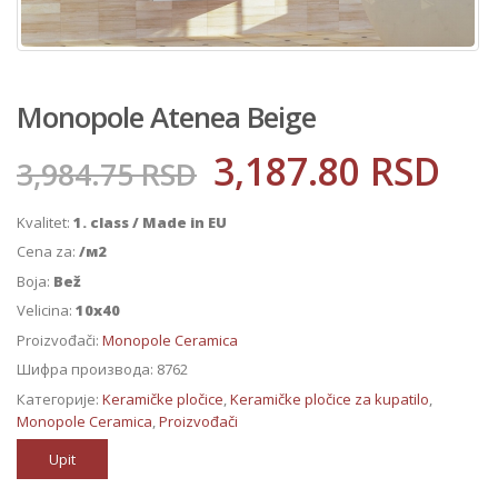
Monopole Atenea Beige
3,187.80
RSD
3,984.75
RSD
Kvalitet:
1. class / Made in EU
Cena za:
/м2
Boja:
Bež
Velicina:
10x40
Proizvođači:
Monopole Ceramica
Шифра производа:
8762
Категорије:
Keramičke pločice
,
Keramičke pločice za kupatilo
,
Monopole Ceramica
,
Proizvođači
Upit