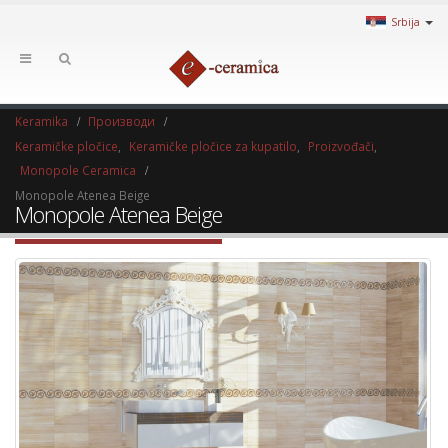
Srbija
Keramika
Производи
Keramičke pločice
,
Keramičke pločice za kupatilo
,
Proizvođači
,
Monopole Ceramica
Monopole Atenea Beige
Monopole Atenea Beige