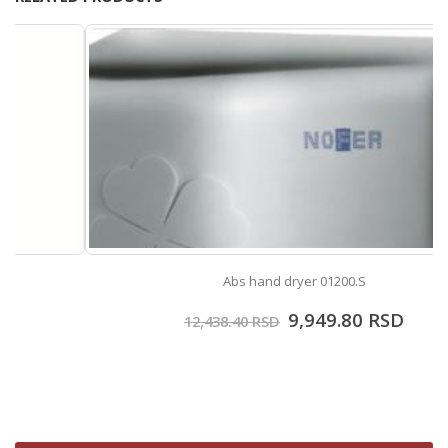
Abs hand dryer 01200.S
9,949.80
RSD
12,438.40
RSD