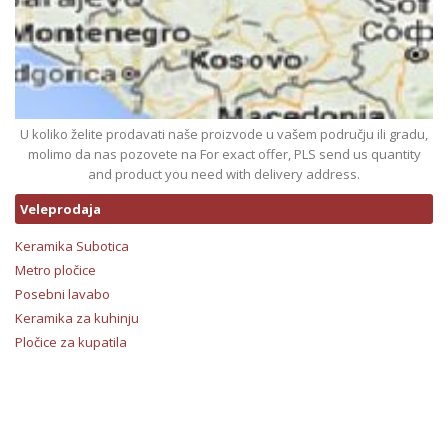
U koliko želite prodavati naše proizvode u vašem području ili gradu,
molimo da nas pozovete na For exact offer, PLS send us quantity
and product you need with delivery address.
Veleprodaja
Keramika Subotica
Metro pločice
Posebni lavabo
Keramika za kuhinju
Pločice za kupatila