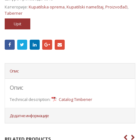
Категорије:
Kupatilska oprema
,
Kupatilski nameštaj
,
Proizvođači
,
Taberner
Upit
Опис
Опис
Technical description:
Catalog Timbener
Додатне информације
RELATED PRODUCTS