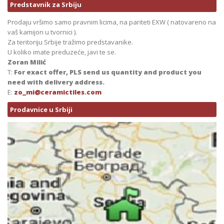
Predstavnik za Srbiju
Prodaju vršimo samo pravnim licima, na pariteti EXW ( natovareno na
vaš kamijon u tvornici ).
Za teritoriju Srbije tražimo predstavanike.
U koliko imate preduzeće, javi te se.
Zoran Milić
T:
For exact offer, PLS send us quantity and product you
need with delivery address.
E:
zo_mi@ceramictiles.com
Prodavnice u Srbiji