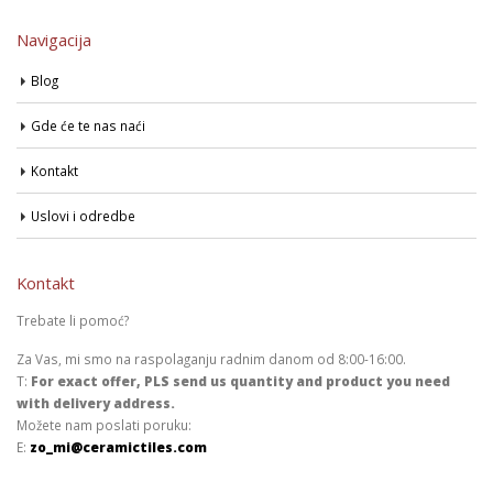
Navigacija
Blog
Gde će te nas naći
Kontakt
Uslovi i odredbe
Kontakt
Trebate li pomoć?
Za Vas, mi smo na raspolaganju radnim danom od 8:00-16:00.
T:
For exact offer, PLS send us quantity and product you need
with delivery address.
Možete nam poslati poruku:
E:
zo_mi@ceramictiles.com