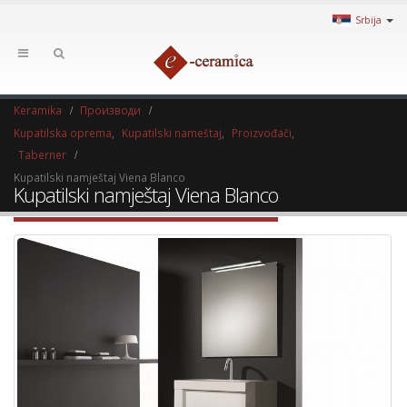
Srbija
Keramika
Производи
Kupatilska oprema
,
Kupatilski nameštaj
,
Proizvođači
,
Taberner
Kupatilski namještaj Viena Blanco
Kupatilski namještaj Viena Blanco