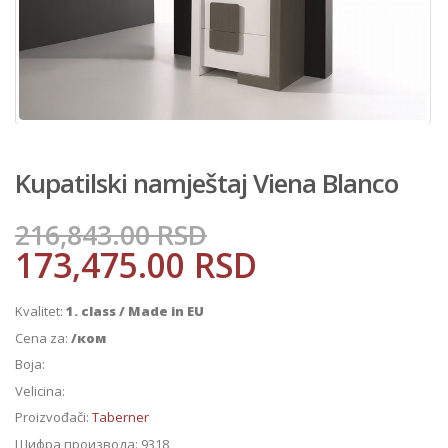
Kupatilski namještaj Viena Blanco
216,843.00
RSD
173,475.00
RSD
Kvalitet:
1. class / Made in EU
Cena za:
/ком
Boja:
Velicina:
Proizvođači:
Taberner
Шифра производа:
9318