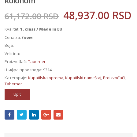
kolonom
48,937.00
RSD
61,172.00
RSD
Kvalitet:
1. class / Made in EU
Cena za:
/ком
Boja:
Velicina:
Proizvođači:
Taberner
Шифра производа:
9314
Категорије:
Kupatilska oprema
,
Kupatilski nameštaj
,
Proizvođači
,
Taberner
Upit