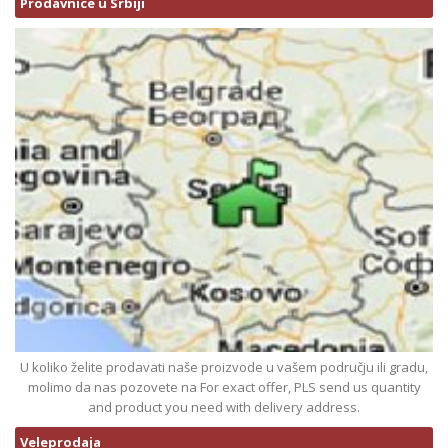
Prodavnice u Srbiji
U koliko želite prodavati naše proizvode u vašem području ili gradu,
molimo da nas pozovete na For exact offer, PLS send us quantity
and product you need with delivery address.
Veleprodaja