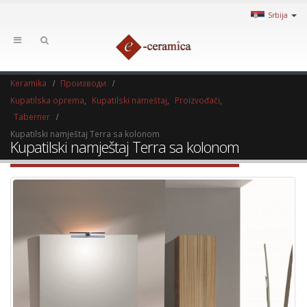
Srbija
Keramika
Производи
Kupatilska oprema
,
Kupatilski nameštaj
,
Proizvođači
,
Taberner
Kupatilski namještaj Terra sa kolonom
Kupatilski namještaj Terra sa kolonom