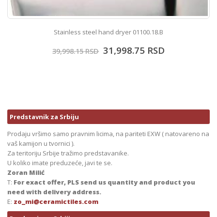
Stainless steel hand dryer 01100.18.B
31,998.75
RSD
39,998.15
RSD
Predstavnik za Srbiju
Prodaju vršimo samo pravnim licima, na pariteti EXW ( natovareno na
vaš kamijon u tvornici ).
Za teritoriju Srbije tražimo predstavanike.
U koliko imate preduzeće, javi te se.
Zoran Milić
T:
For exact offer, PLS send us quantity and product you
need with delivery address.
E:
zo_mi@ceramictiles.com