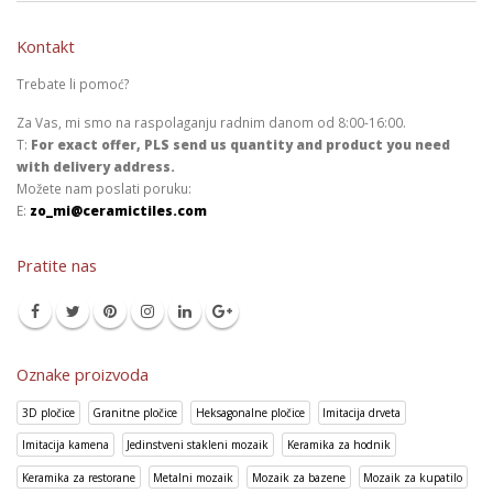
Kontakt
Trebate li pomoć?
Za Vas, mi smo na raspolaganju radnim danom od 8:00-16:00.
T:
For exact offer, PLS send us quantity and product you need
with delivery address.
Možete nam poslati poruku:
E:
zo_mi@ceramictiles.com
Pratite nas
Oznake proizvoda
3D pločice
Granitne pločice
Heksagonalne pločice
Imitacija drveta
Imitacija kamena
Jedinstveni stakleni mozaik
Keramika za hodnik
Keramika za restorane
Metalni mozaik
Mozaik za bazene
Mozaik za kupatilo