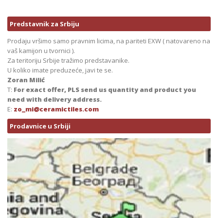
Predstavnik za Srbiju
Prodaju vršimo samo pravnim licima, na pariteti EXW ( natovareno na
vaš kamijon u tvornici ).
Za teritoriju Srbije tražimo predstavanike.
U koliko imate preduzeće, javi te se.
Zoran Milić
T:
For exact offer, PLS send us quantity and product you
need with delivery address.
E:
zo_mi@ceramictiles.com
Prodavnice u Srbiji