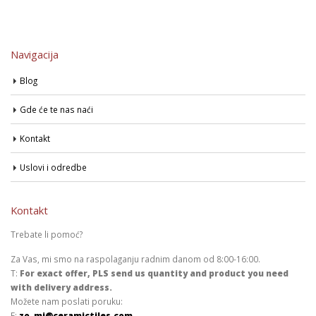
Navigacija
Blog
Gde će te nas naći
Kontakt
Uslovi i odredbe
Kontakt
Trebate li pomoć?
Za Vas, mi smo na raspolaganju radnim danom od 8:00-16:00.
T:
For exact offer, PLS send us quantity and product you need
with delivery address.
Možete nam poslati poruku:
E:
zo_mi@ceramictiles.com