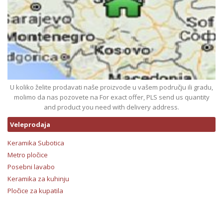
U koliko želite prodavati naše proizvode u vašem području ili gradu,
molimo da nas pozovete na For exact offer, PLS send us quantity
and product you need with delivery address.
Veleprodaja
Keramika Subotica
Metro pločice
Posebni lavabo
Keramika za kuhinju
Pločice za kupatila