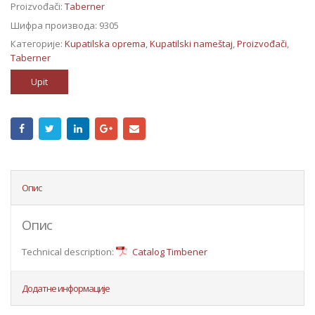
Proizvođači:
Taberner
Шифра производа:
9305
Категорије:
Kupatilska oprema
,
Kupatilski nameštaj
,
Proizvođači
,
Taberner
Upit
Опис
Опис
Technical description:
Catalog Timbener
Додатне информације