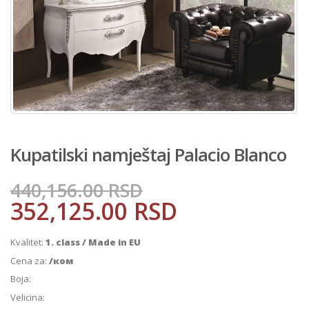
Kupatilski namještaj Palacio Blanco
440,156.00
RSD
352,125.00
RSD
Kvalitet:
1. class / Made in EU
Cena za:
/ком
Boja:
Velicina: