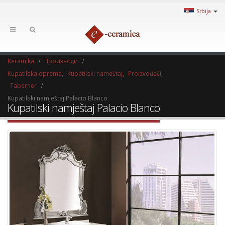
Srbija
Keramika
Производи
Kupatilska oprema
,
Kupatilski nameštaj
,
Proizvođači
,
Taberner
Kupatilski namještaj Palacio Blanco
Kupatilski namještaj Palacio Blanco