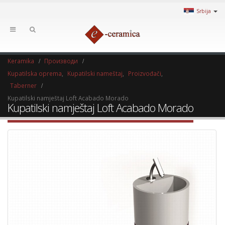
Srbija
Keramika
Производи
Kupatilska oprema
,
Kupatilski nameštaj
,
Proizvođači
,
Taberner
Kupatilski namještaj Loft Acabado Morado
Kupatilski namještaj Loft Acabado Morado