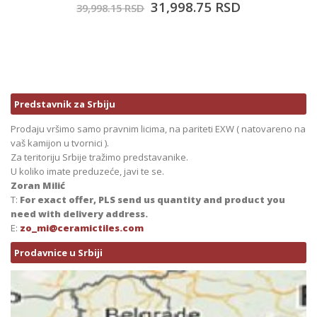
31,998.75
RSD
39,998.15
RSD
Predstavnik za Srbiju
Prodaju vršimo samo pravnim licima, na pariteti EXW ( natovareno na
vaš kamijon u tvornici ).
Za teritoriju Srbije tražimo predstavanike.
U koliko imate preduzeće, javi te se.
Zoran Milić
T:
For exact offer, PLS send us quantity and product you
need with delivery address.
E:
zo_mi@ceramictiles.com
Prodavnice u Srbiji