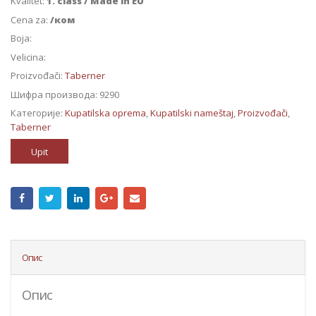
Kvalitet:
1. class / Made in EU
Cena za:
/ком
Boja:
Velicina:
Proizvođači:
Taberner
Шифра производа:
9290
Категорије:
Kupatilska oprema
,
Kupatilski nameštaj
,
Proizvođači
,
Taberner
Upit
Опис
Опис