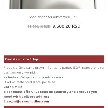
Soap dispenser automatic 03023.S
9,600.20
RSD
11,999.10
RSD
Predstavnik za Srbiju
Prodaju vršimo samo pravnim licima, na pariteti EXW ( natovareno na
vaš kamijon u tvornici ).
Za teritoriju Srbije tražimo predstavanike.
U koliko imate preduzeće, javi te se.
Zoran Milić
T:
For exact offer, PLS send us quantity and product you
need with delivery address.
E:
zo_mi@ceramictiles.com