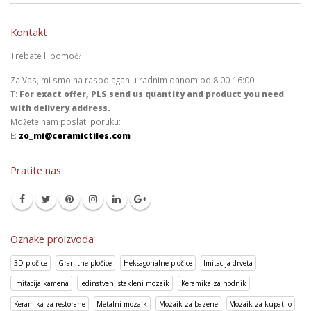
Kontakt
Trebate li pomoć?
Za Vas, mi smo na raspolaganju radnim danom od 8:00-16:00.
T:
For exact offer, PLS send us quantity and product you need
with delivery address.
Možete nam poslati poruku:
E:
zo_mi@ceramictiles.com
Pratite nas
Oznake proizvoda
3D pločice
Granitne pločice
Heksagonalne pločice
Imitacija drveta
Imitacija kamena
Jedinstveni stakleni mozaik
Keramika za hodnik
Keramika za restorane
Metalni mozaik
Mozaik za bazene
Mozaik za kupatilo