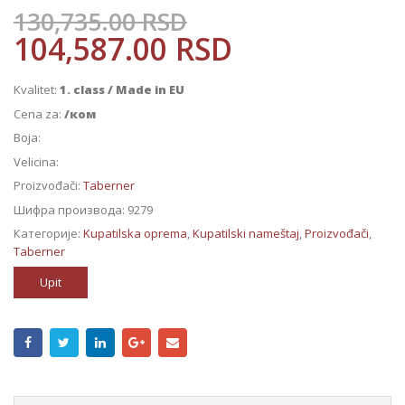
130,735.00
RSD
104,587.00
RSD
Kvalitet:
1. class / Made in EU
Cena za:
/ком
Boja:
Velicina:
Proizvođači:
Taberner
Шифра производа:
9279
Категорије:
Kupatilska oprema
,
Kupatilski nameštaj
,
Proizvođači
,
Taberner
Upit