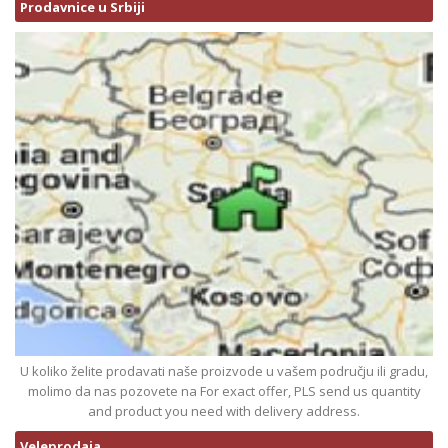
Prodavnice u Srbiji
U koliko želite prodavati naše proizvode u vašem području ili gradu,
molimo da nas pozovete na For exact offer, PLS send us quantity
and product you need with delivery address.
Veleprodaja