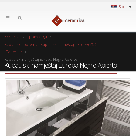
Srbija
Keramika
Производи
Kupatilska oprema
,
Kupatilski nameštaj
,
Proizvođači
,
Taberner
Kupatilski namještaj Europa Negro Abierto
Kupatilski namještaj Europa Negro Abierto