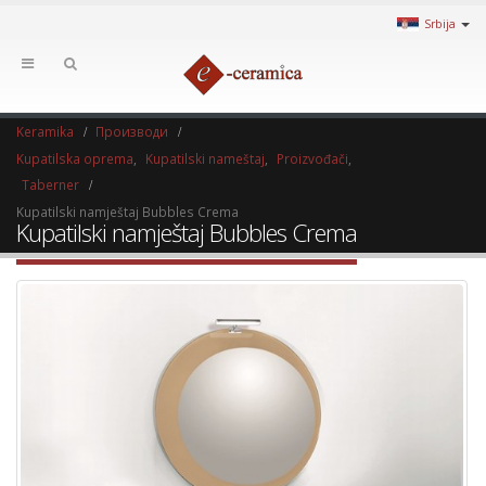
Srbija
Keramika
Производи
Kupatilska oprema
,
Kupatilski nameštaj
,
Proizvođači
,
Taberner
Kupatilski namještaj Bubbles Crema
Kupatilski namještaj Bubbles Crema