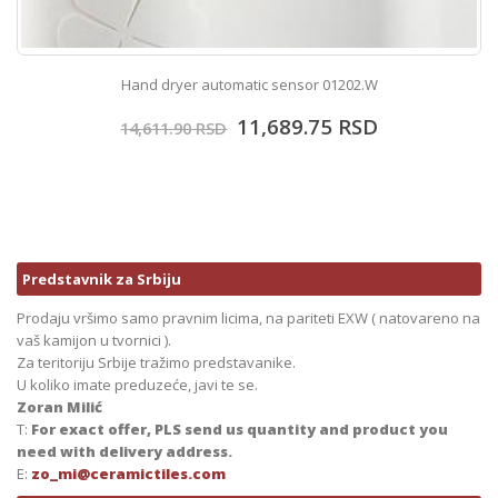
Hand dryer automatic sensor 01202.W
11,689.75
RSD
14,611.90
RSD
Predstavnik za Srbiju
Prodaju vršimo samo pravnim licima, na pariteti EXW ( natovareno na
vaš kamijon u tvornici ).
Za teritoriju Srbije tražimo predstavanike.
U koliko imate preduzeće, javi te se.
Zoran Milić
T:
For exact offer, PLS send us quantity and product you
need with delivery address.
E:
zo_mi@ceramictiles.com