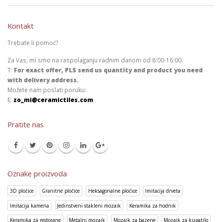
Kontakt
Trebate li pomoć?
Za Vas, mi smo na raspolaganju radnim danom od 8:00-16:00.
T:
For exact offer, PLS send us quantity and product you need
with delivery address.
Možete nam poslati poruku:
E:
zo_mi@ceramictiles.com
Pratite nas
Oznake proizvoda
3D pločice
Granitne pločice
Heksagonalne pločice
Imitacija drveta
Imitacija kamena
Jedinstveni stakleni mozaik
Keramika za hodnik
Keramika za restorane
Metalni mozaik
Mozaik za bazene
Mozaik za kupatilo