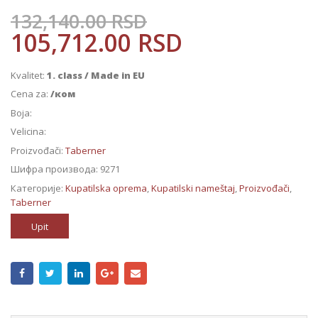
132,140.00
RSD
105,712.00
RSD
Kvalitet:
1. class / Made in EU
Cena za:
/ком
Boja:
Velicina:
Proizvođači:
Taberner
Шифра производа:
9271
Категорије:
Kupatilska oprema
,
Kupatilski nameštaj
,
Proizvođači
,
Taberner
Upit