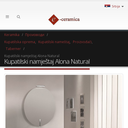
Srbija
Keramika
Производи
Kupatilska oprema
,
Kupatilski nameštaj
,
Proizvođači
,
Taberner
Kupatilski namještaj Alona Natural
Kupatilski namještaj Alona Natural