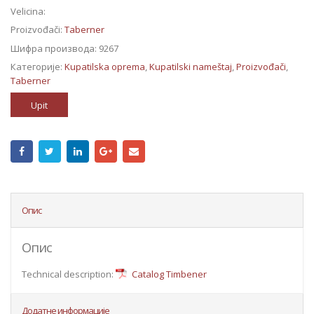
Velicina:
Proizvođači:
Taberner
Шифра производа:
9267
Категорије:
Kupatilska oprema
,
Kupatilski nameštaj
,
Proizvođači
,
Taberner
Upit
Опис
Опис
Technical description:
Catalog Timbener
Додатне информације