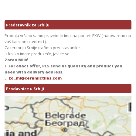
Predstavnik za Srbiju
Prodaju vršimo samo pravnim licima, na pariteti EXW ( natovareno na
vaš kamijon u tvornici ).
Za teritoriju Srbije tražimo predstavanike.
U koliko imate preduzeće, javi te se.
Zoran Milić
T:
For exact offer, PLS send us quantity and product you
need with delivery address.
E:
zo_mi@ceramictiles.com
Prodavnice u Srbiji