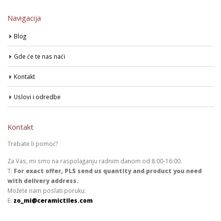
Navigacija
Blog
Gde će te nas naći
Kontakt
Uslovi i odredbe
Kontakt
Trebate li pomoć?
Za Vas, mi smo na raspolaganju radnim danom od 8:00-16:00.
T:
For exact offer, PLS send us quantity and product you need
with delivery address.
Možete nam poslati poruku:
E:
zo_mi@ceramictiles.com