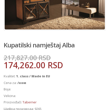
Kupatilski namještaj Alba
217,827.00
RSD
174,262.00
RSD
Kvalitet:
1. class / Made in EU
Cena za:
/ком
Boja:
Velicina:
Proizvođači:
Taberner
Шифра производа:
9265