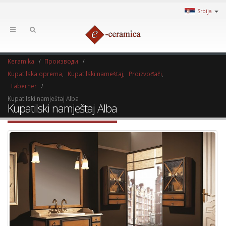
Srbija
Keramika
Производи
Kupatilska oprema
,
Kupatilski nameštaj
,
Proizvođači
,
Taberner
Kupatilski namještaj Alba
Kupatilski namještaj Alba