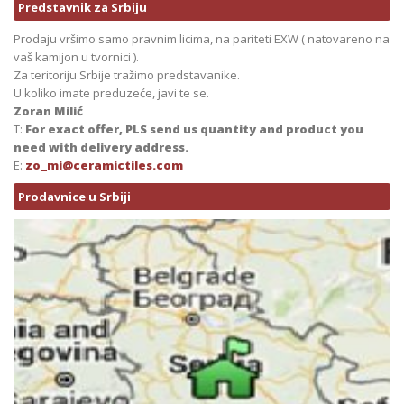
Predstavnik za Srbiju
Prodaju vršimo samo pravnim licima, na pariteti EXW ( natovareno na
vaš kamijon u tvornici ).
Za teritoriju Srbije tražimo predstavanike.
U koliko imate preduzeće, javi te se.
Zoran Milić
T:
For exact offer, PLS send us quantity and product you
need with delivery address.
E:
zo_mi@ceramictiles.com
Prodavnice u Srbiji