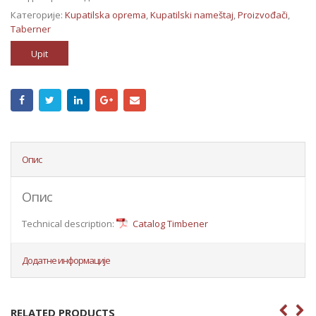
Категорије:
Kupatilska oprema
,
Kupatilski nameštaj
,
Proizvođači
,
Taberner
Upit
Опис
Опис
Technical description:
Catalog Timbener
Додатне информације
RELATED PRODUCTS