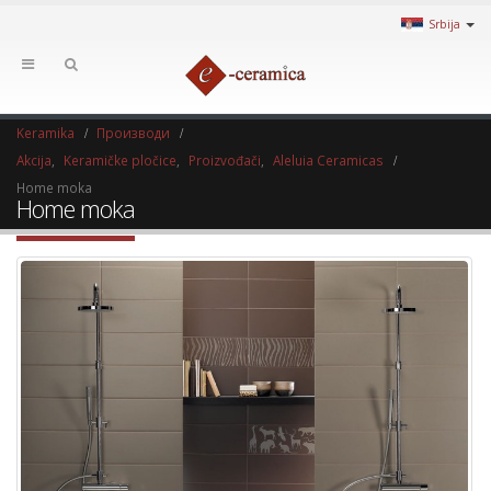
Srbija
Keramika
Производи
Akcija
,
Keramičke pločice
,
Proizvođači
,
Aleluia Ceramicas
Home moka
Home moka