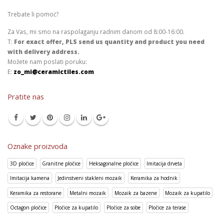
Trebate li pomoć?
Za Vas, mi smo na raspolaganju radnim danom od 8:00-16:00.
T:
For exact offer, PLS send us quantity and product you need
with delivery address.
Možete nam poslati poruku:
E:
zo_mi@ceramictiles.com
Pratite nas
Oznake proizvoda
3D pločice
Granitne pločice
Heksagonalne pločice
Imitacija drveta
Imitacija kamena
Jedinstveni stakleni mozaik
Keramika za hodnik
Keramika za restorane
Metalni mozaik
Mozaik za bazene
Mozaik za kupatilo
Octagon pločice
Pločice za kupatilo
Pločice za sobe
Pločice za terase