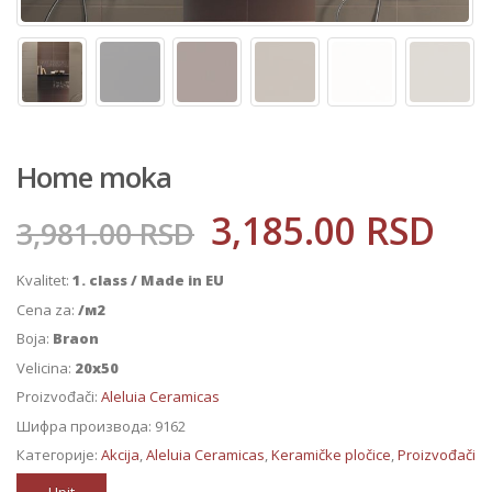
Home moka
3,185.00
RSD
3,981.00
RSD
Kvalitet:
1. class / Made in EU
Cena za:
/м2
Boja:
Braon
Velicina:
20x50
Proizvođači:
Aleluia Ceramicas
Шифра производа:
9162
Категорије:
Akcija
,
Aleluia Ceramicas
,
Keramičke pločice
,
Proizvođači