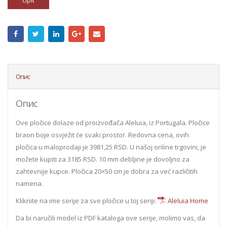
Upit
Опис
Опис
Ove pločice dolaze od proizvođača Aleluia, iz Portugala. Pločice
braon boje osvježit će svaki prostor. Redovna cena, ovih
pločica u maloprodaji je 3981,25 RSD. U našoj online trgovini, je
možete kupiti za 3185 RSD. 10 mm debljine je dovoljno za
zahtevnije kupce. Pločica 20×50 cm je dobra za već različitih
namena.
Kliknite na ime serije za sve pločice u toj seriji:
Aleluia Home
Da bi naručili model iz PDF kataloga ove serije, molimo vas, da