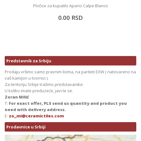
patilo Aparici Calpe Blanco
Pločice imitacija drve
0.00
RSD
2,367.85
RSD
Predstavnik za Srbiju
Prodaju vršimo samo pravnim licima, na pariteti EXW ( natovareno na
vaš kamijon u tvornici ).
Za teritoriju Srbije tražimo predstavanike.
U koliko imate preduzeće, javi te se.
Zoran Milić
T:
For exact offer, PLS send us quantity and product you
need with delivery address.
E:
zo_mi@ceramictiles.com
Prodavnice u Srbiji