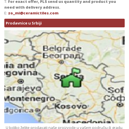
T:
For exact offer, PLS send us quantity and product you
need with delivery address.
E:
zo_mi@ceramictiles.com
Prodavnice u Srbiji
U koliko želite prodavati naše proizvode u vašem području ili gradu,