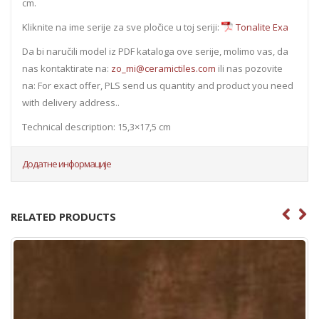
cm.
Kliknite na ime serije za sve pločice u toj seriji:
Tonalite Exa
Da bi naručili model iz PDF kataloga ove serije, molimo vas, da
nas kontaktirate na:
zo_mi@ceramictiles.com
ili nas pozovite
na: For exact offer, PLS send us quantity and product you need
with delivery address..
Technical description: 15,3×17,5 cm
Додатне информације
RELATED PRODUCTS