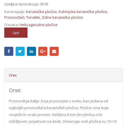
Шифра производа:
9538
Категорије:
Keramičke pločice
,
Kuhinjske keramičke pločice
,
Proizvođači
,
Tonalite
,
Zidne keramičke pločice
Ознака:
Heksagonalne pločice
Upit
Опис
Опис
Proizvodnja Italije ,koja je poznata u svetu, kao jedana od
najboljih proizvođača keramičkih pločica. Pločice crne boje
osvježit će svaki prostor. Debljina 8 mm čini pločicu vrlo
izdržljivom i prijatnom na dodir. Dimenzije ovih pločica su 15×15