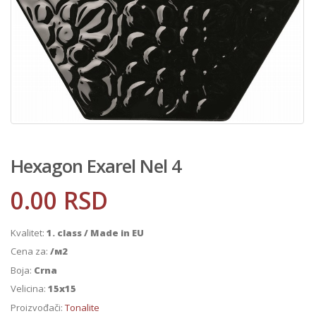
Hexagon Exarel Nel 4
0.00
RSD
Kvalitet:
1. class / Made in EU
Cena za:
/м2
Boja:
Crna
Velicina:
15x15
Proizvođači:
Tonalite