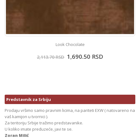
Look Chocolate
1,690.50
RSD
2,113.70
RSD
Predstavnik za Srbiju
Prodaju vršimo samo pravnim licima, na pariteti EXW ( natovareno na
vaš kamijon u tvornici ).
Za teritoriju Srbije tražimo predstavanike.
U koliko imate preduzeće, javi te se.
Zoran Milić