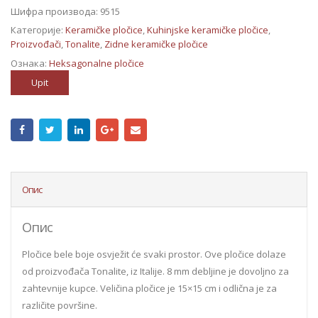
Шифра производа:
9515
Категорије:
Keramičke pločice
,
Kuhinjske keramičke pločice
,
Proizvođači
,
Tonalite
,
Zidne keramičke pločice
Ознака:
Heksagonalne pločice
Upit
Опис
Опис
Pločice bele boje osvježit će svaki prostor. Ove pločice dolaze
od proizvođača Tonalite, iz Italije. 8 mm debljine je dovoljno za
zahtevnije kupce. Veličina pločice je 15×15 cm i odlična je za
različite površine.