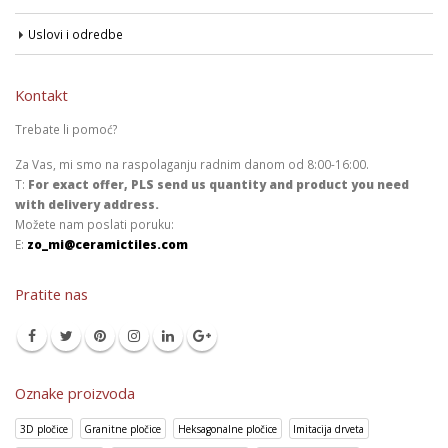
Uslovi i odredbe
Kontakt
Trebate li pomoć?
Za Vas, mi smo na raspolaganju radnim danom od 8:00-16:00.
T:
For exact offer, PLS send us quantity and product you need
with delivery address.
Možete nam poslati poruku:
E:
zo_mi@ceramictiles.com
Pratite nas
Oznake proizvoda
3D pločice
Granitne pločice
Heksagonalne pločice
Imitacija drveta