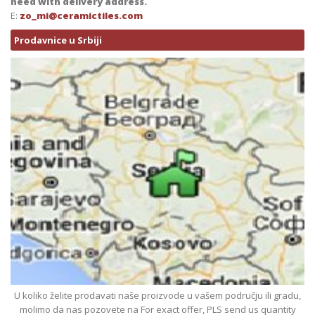
need with delivery address.
E:
zo_mi@ceramictiles.com
Prodavnice u Srbiji
U koliko želite prodavati naše proizvode u vašem području ili gradu,
molimo da nas pozovete na For exact offer, PLS send us quantity