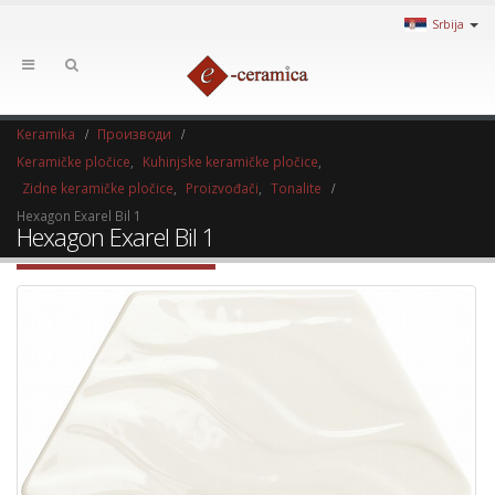
Srbija
Keramika
Производи
Keramičke pločice
,
Kuhinjske keramičke pločice
,
Zidne keramičke pločice
,
Proizvođači
,
Tonalite
Hexagon Exarel Bil 1
Hexagon Exarel Bil 1