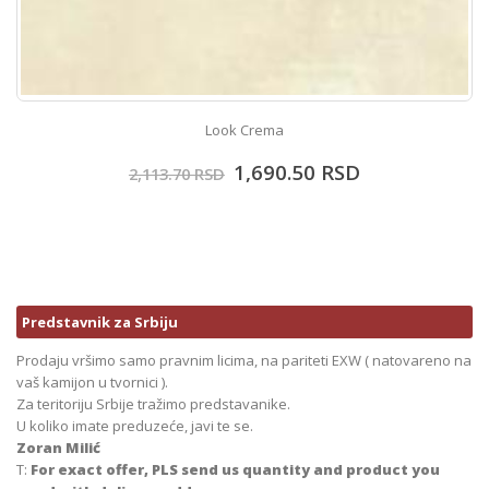
Look Crema
1,690.50
RSD
2,113.70
RSD
Predstavnik za Srbiju
Prodaju vršimo samo pravnim licima, na pariteti EXW ( natovareno na
vaš kamijon u tvornici ).
Za teritoriju Srbije tražimo predstavanike.
U koliko imate preduzeće, javi te se.
Zoran Milić
T:
For exact offer, PLS send us quantity and product you