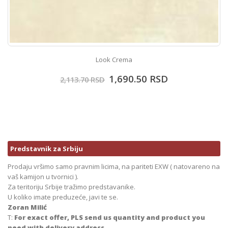
Look Crema
1,690.50
RSD
2,113.70
RSD
Predstavnik za Srbiju
Prodaju vršimo samo pravnim licima, na pariteti EXW ( natovareno na
vaš kamijon u tvornici ).
Za teritoriju Srbije tražimo predstavanike.
U koliko imate preduzeće, javi te se.
Zoran Milić
T:
For exact offer, PLS send us quantity and product you
need with delivery address.