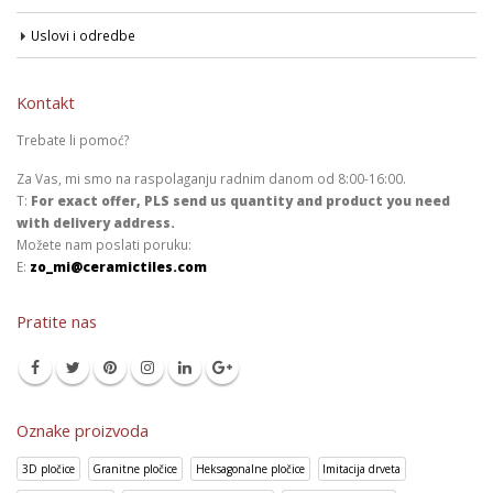
Uslovi i odredbe
Kontakt
Trebate li pomoć?
Za Vas, mi smo na raspolaganju radnim danom od 8:00-16:00.
T:
For exact offer, PLS send us quantity and product you need
with delivery address.
Možete nam poslati poruku:
E:
zo_mi@ceramictiles.com
Pratite nas
Oznake proizvoda
3D pločice
Granitne pločice
Heksagonalne pločice
Imitacija drveta