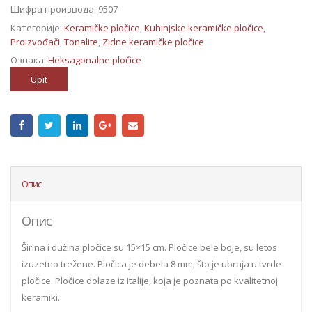
Шифра производа:
9507
Категорије:
Keramičke pločice
,
Kuhinjske keramičke pločice
,
Proizvođači
,
Tonalite
,
Zidne keramičke pločice
Ознака:
Heksagonalne pločice
Upit
Опис
Опис
Širina i dužina pločice su 15×15 cm. Pločice bele boje, su letos
izuzetno trežene. Pločica je debela 8 mm, što je ubraja u tvrde
pločice. Pločice dolaze iz Italije, koja je poznata po kvalitetnoj
keramiki.