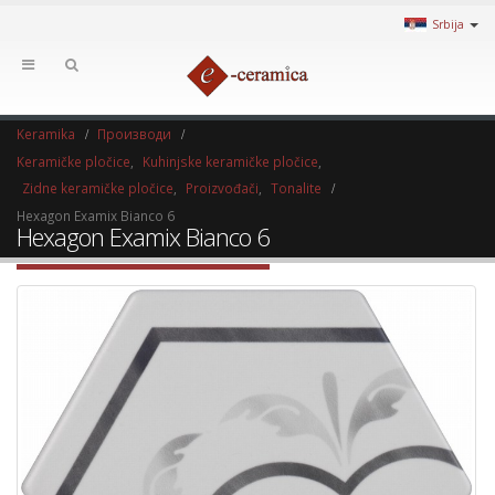
Srbija
Keramika
Производи
Keramičke pločice
,
Kuhinjske keramičke pločice
,
Zidne keramičke pločice
,
Proizvođači
,
Tonalite
Hexagon Examix Bianco 6
Hexagon Examix Bianco 6