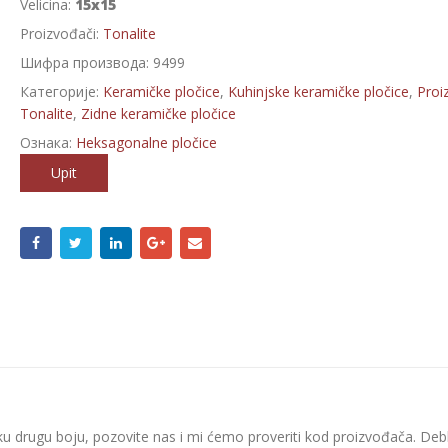
Velicina:
15x15
Proizvođači:
Tonalite
Шифра производа:
9499
Категорије:
Keramičke pločice
,
Kuhinjske keramičke pločice
,
Proi
Tonalite
,
Zidne keramičke pločice
Ознака:
Heksagonalne pločice
Upit
ku drugu boju, pozovite nas i mi ćemo proveriti kod proizvođača. Debl