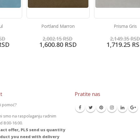
rron
Prisma Gris
Keope Ciottolato 
SD
2,149.35
RSD
9,605.95
RSD
RSD
1,719.25
RSD
7,684.30
RS
t
Pratite nas
li pomoć?
mi smo na raspolaganju radnim
 8:00-16:00.
act offer, PLS send us quantity
duct you need with delivery