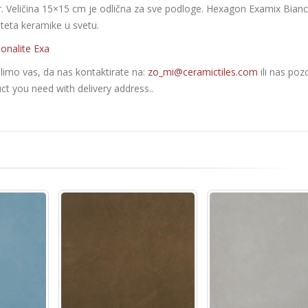
dir. Veličina 15×15 cm je odlična za sve podloge. Hexagon Examix Bian
liteta keramike u svetu.
onalite Exa
olimo vas, da nas kontaktirate na:
zo_mi@ceramictiles.com
ili nas poz
ct you need with delivery address..