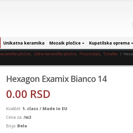
Unikatna keramika
Mozaik pločice
Kupatilska oprema
keramičke pločice
,
Zidne keramičke pločice
,
Proizvođači
,
Tonalite
Hexa
Hexagon Examix Bianco 14
0.00
RSD
Kvalitet:
1. class / Made in EU
Cena za:
/м2
Boja:
Bela