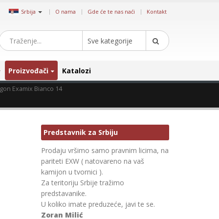
|
Srbija
O nama
Gde će te nas naći
Kontakt
Sve kategorije
Proizvođači
Katalozi
gon Examix Bianco 14
Predstavnik za Srbiju
Prodaju vršimo samo pravnim licima, na
pariteti EXW ( natovareno na vaš
kamijon u tvornici ).
Za teritoriju Srbije tražimo
predstavanike.
U koliko imate preduzeće, javi te se.
Zoran Milić