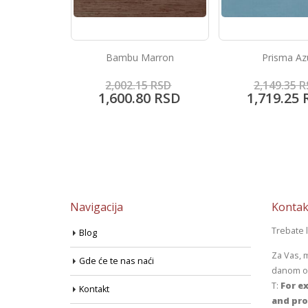
arron
Prisma Azul
Portland Ma
5
RSD
2,149.35
RSD
2,002.15
R
0
RSD
1,719.25
RSD
1,600.80
Navigacija
Kontak
Trebate 
Blog
Za Vas, 
Gde će te nas naći
danom od
T:
For ex
Kontakt
and pro