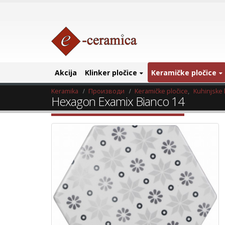
Akcija
Klinker pločice
Keramičke pločice
Keramika
Производи
Keramičke pločice
,
Kuhinjske 
Hexagon Examix Bianco 14