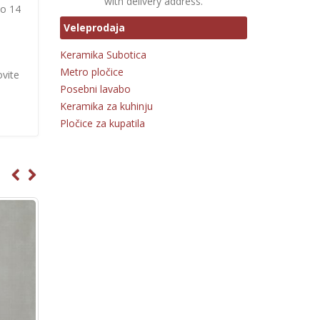
with delivery address.
co 14
Veleprodaja
Keramika Subotica
Metro pločice
ovite
Posebni lavabo
Keramika za kuhinju
Pločice za kupatila