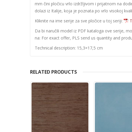
mm čini pločicu vrlo izdržljivom i prijatnom na do
dolazi iz Italije, koja je poznata po vrlo visokoj kva
Kliknite na ime serije za sve pločice u toj seriji:
T
Da bi naručili model iz PDF kataloga ove serije, m
na: For exact offer, PLS send us quantity and produ
Technical description: 15,3×17,5 cm
RELATED PRODUCTS