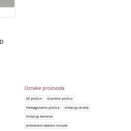
Rosso
Bambu Marron
Prisma Azul
2,002.15
RSD
2,149.35
RSD
D
1,600.80
RSD
1,719.25
RSD
Oznake proizvoda
3D pločice
Granitne pločice
Heksagonalne pločice
Imitacija drveta
Imitacija kamena
Jedinstveni stakleni mozaik