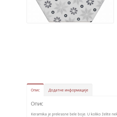
Опис
Додатне информације
Опис
Keramika je prekrasne bele boje. U koliko želite ne