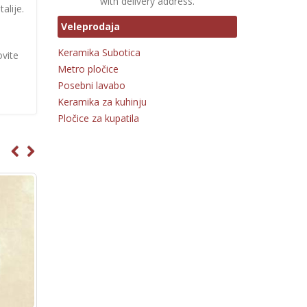
with delivery address.
alije.
Veleprodaja
Keramika Subotica
ovite
Metro pločice
Posebni lavabo
Keramika za kuhinju
Pločice za kupatila