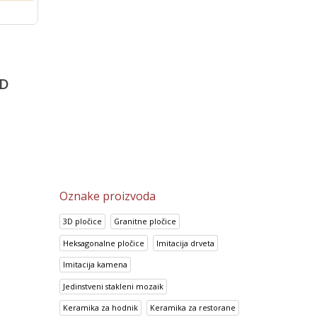
Podne porcelanske pločice
Pločice za kupatilo Color
a
Heart of Stone Beige
Yellow
7,331.25
RSD
7,529.05
RSD
5,865.00
RSD
6,023.70
RSD
D
Oznake proizvoda
3D pločice
Granitne pločice
Heksagonalne pločice
Imitacija drveta
Imitacija kamena
Jedinstveni stakleni mozaik
Keramika za hodnik
Keramika za restorane