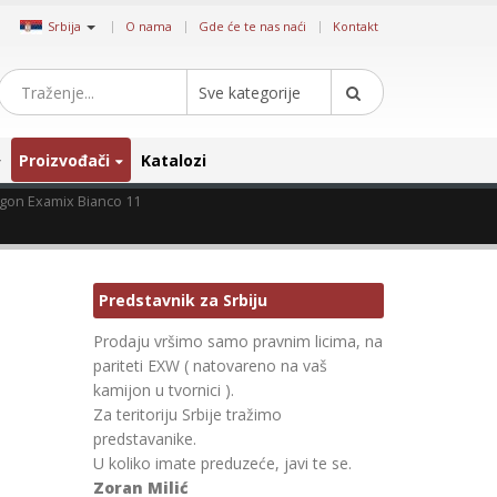
|
Srbija
O nama
Gde će te nas naći
Kontakt
Sve kategorije
Proizvođači
Katalozi
gon Examix Bianco 11
Predstavnik za Srbiju
Prodaju vršimo samo pravnim licima, na
pariteti EXW ( natovareno na vaš
kamijon u tvornici ).
Za teritoriju Srbije tražimo
predstavanike.
U koliko imate preduzeće, javi te se.
Zoran Milić