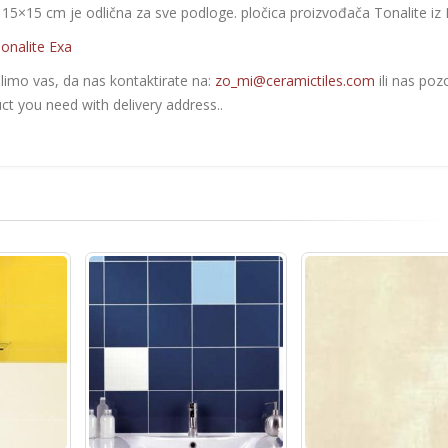
 15×15 cm je odlična za sve podloge. pločica proizvođača Tonalite iz It
onalite Exa
olimo vas, da nas kontaktirate na:
zo_mi@ceramictiles.com
ili nas poz
ct you need with delivery address..