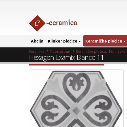
Akcija
Klinker pločice
Keramičke pločice
Keramika
Производи
Keramičke pločice
,
Kuhinjske 
Hexagon Examix Bianco 11