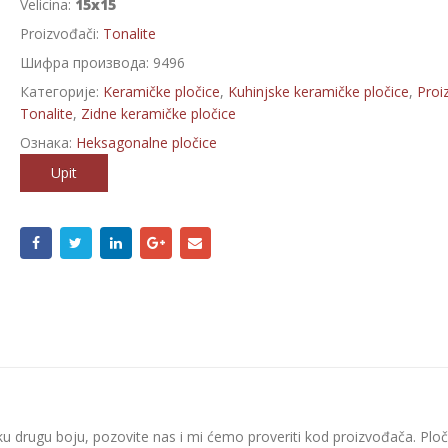
Velicina:
15x15
Proizvođači:
Tonalite
Шифра производа:
9496
Категорије:
Keramičke pločice
,
Kuhinjske keramičke pločice
,
Proi
Tonalite
,
Zidne keramičke pločice
Ознака:
Heksagonalne pločice
Upit
ku drugu boju, pozovite nas i mi ćemo proveriti kod proizvođača. Ploč