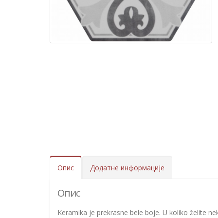
Опис
Додатне информације
Опис
Keramika je prekrasne bele boje. U koliko želite ne