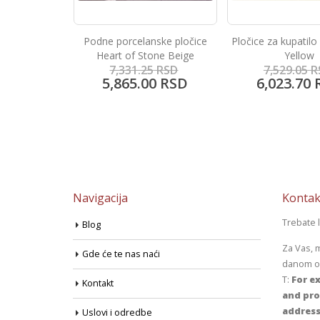
ske pločice
Pločice za kupatilo Color Line
Projekt pločice Ar
one Beige
Yellow
China Blu
5
RSD
7,529.05
RSD
4,312.50
R
0
RSD
6,023.70
RSD
3,450.00
Navigacija
Kontak
Trebate 
Blog
Za Vas, 
Gde će te nas naći
danom od
T:
For ex
Kontakt
and pro
address
Uslovi i odredbe