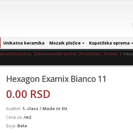
Unikatna keramika
Mozaik pločice
Kupatilska oprema
keramičke pločice
,
Zidne keramičke pločice
,
Proizvođači
,
Tonalite
Hexa
Hexagon Examix Bianco 11
0.00
RSD
Kvalitet:
1. class / Made in EU
Cena za:
/м2
Boja:
Bela