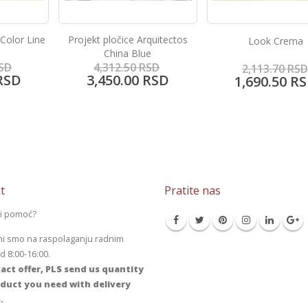
quitectos
Look Crema
Portland Crem
e
SD
2,113.70
RSD
2,002.15
RSD
RSD
1,690.50
RSD
1,600.80
RS
t
Pratite nas
li pomoć?
mi smo na raspolaganju radnim
 8:00-16:00.
act offer, PLS send us quantity
duct you need with delivery
.