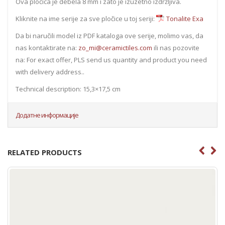
Ova pločica je debela 8 mm i zato je izuzetno izdržljiva.
Kliknite na ime serije za sve pločice u toj seriji:
Tonalite Exa
Da bi naručili model iz PDF kataloga ove serije, molimo vas, da
nas kontaktirate na:
zo_mi@ceramictiles.com
ili nas pozovite
na: For exact offer, PLS send us quantity and product you need
with delivery address..
Technical description: 15,3×17,5 cm
Додатне информације
RELATED PRODUCTS