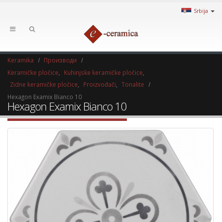
Srbija
Keramika
Производи
Keramičke pločice
,
Kuhinjske keramičke pločice
,
Zidne keramičke pločice
,
Proizvođači
,
Tonalite
Hexagon Examix Bianco 10
Hexagon Examix Bianco 10