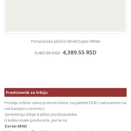
Porcelanske pločice 60×60 Super White
4,389.55
RSD
5,487.80
RSD
Predstavnik za Srbiju
Prodaju vršimo samo pravnim licima, na pariteti EXW ( natovareno na
vaš kamijon u tvornici ).
Za teritoriju Srbije tražimo predstavanike.
U koliko imate preduzeće, javi te se.
Zoran Milić