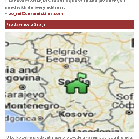
T:
For exact offer, PLS send us quantity and product you
need with delivery address.
E:
zo_mi@ceramictiles.com
Prodavnice u Srbiji
U koliko želite prodavati naše proizvode u vašem području ili gradu,