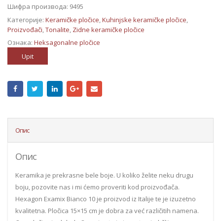
Шифра производа:
9495
Категорије:
Keramičke pločice
,
Kuhinjske keramičke pločice
,
Proizvođači
,
Tonalite
,
Zidne keramičke pločice
Ознака:
Heksagonalne pločice
Upit
Опис
Опис
Keramika je prekrasne bele boje. U koliko želite neku drugu
boju, pozovite nas i mi ćemo proveriti kod proizvođača.
Hexagon Examix Bianco 10 je proizvod iz Italije te je izuzetno
kvalitetna. Pločica 15×15 cm je dobra za već različitih namena.