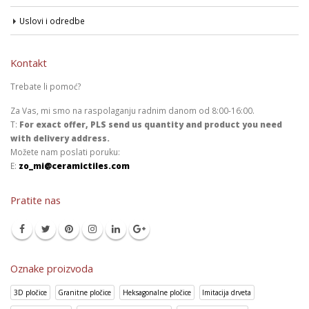
Uslovi i odredbe
Kontakt
Trebate li pomoć?
Za Vas, mi smo na raspolaganju radnim danom od 8:00-16:00.
T:
For exact offer, PLS send us quantity and product you need
with delivery address.
Možete nam poslati poruku:
E:
zo_mi@ceramictiles.com
Pratite nas
Oznake proizvoda
3D pločice
Granitne pločice
Heksagonalne pločice
Imitacija drveta