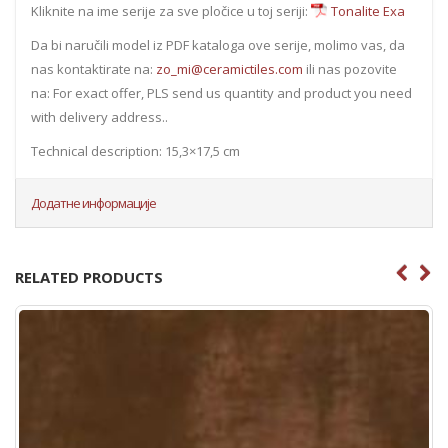
Kliknite na ime serije za sve pločice u toj seriji:
Tonalite Exa
Da bi naručili model iz PDF kataloga ove serije, molimo vas, da
nas kontaktirate na:
zo_mi@ceramictiles.com
ili nas pozovite
na: For exact offer, PLS send us quantity and product you need
with delivery address..
Technical description: 15,3×17,5 cm
Додатне информације
RELATED PRODUCTS