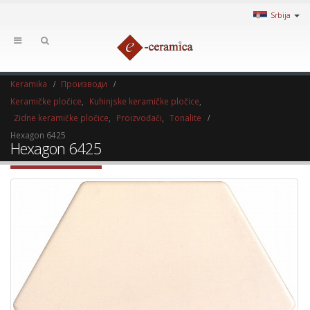
Srbija
Keramika
Производи
Keramičke pločice
,
Kuhinjske keramičke pločice
,
Zidne keramičke pločice
,
Proizvođači
,
Tonalite
Hexagon 6425
Hexagon 6425