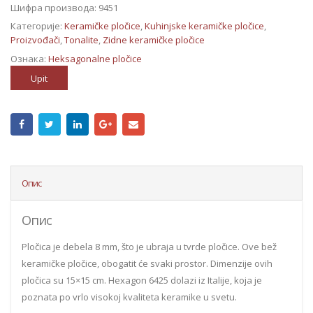
Шифра производа:
9451
Категорије:
Keramičke pločice
,
Kuhinjske keramičke pločice
,
Proizvođači
,
Tonalite
,
Zidne keramičke pločice
Ознака:
Heksagonalne pločice
Upit
Опис
Опис
Pločica je debela 8 mm, što je ubraja u tvrde pločice. Ove bež
keramičke pločice, obogatit će svaki prostor. Dimenzije ovih
pločica su 15×15 cm. Hexagon 6425 dolazi iz Italije, koja je
poznata po vrlo visokoj kvaliteta keramike u svetu.