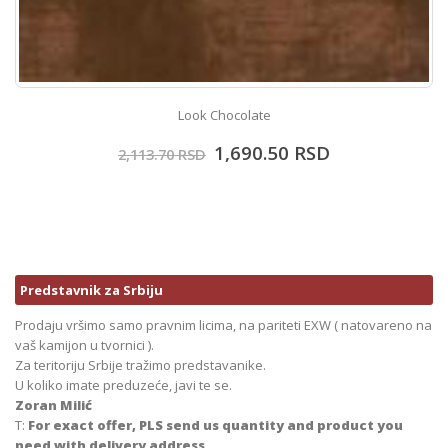
Look Chocolate
1,690.50
RSD
2,113.70
RSD
Predstavnik za Srbiju
Prodaju vršimo samo pravnim licima, na pariteti EXW ( natovareno na
vaš kamijon u tvornici ).
Za teritoriju Srbije tražimo predstavanike.
U koliko imate preduzeće, javi te se.
Zoran Milić
T:
For exact offer, PLS send us quantity and product you
need with delivery address.