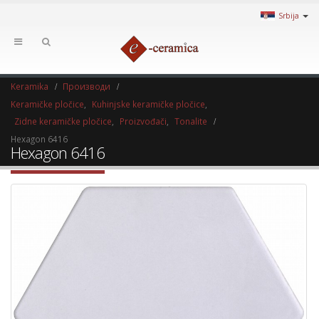
Srbija
Keramika
Производи
Keramičke pločice
,
Kuhinjske keramičke pločice
,
Zidne keramičke pločice
,
Proizvođači
,
Tonalite
Hexagon 6416
Hexagon 6416