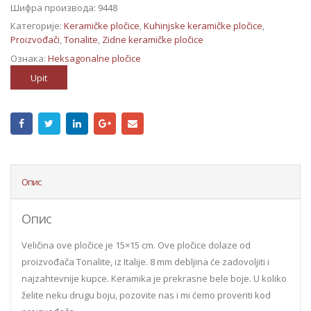
Шифра производа:
9448
Категорије:
Keramičke pločice
,
Kuhinjske keramičke pločice
,
Proizvođači
,
Tonalite
,
Zidne keramičke pločice
Ознака:
Heksagonalne pločice
Upit
Опис
Опис
Veličina ove pločice je 15×15 cm. Ove pločice dolaze od
proizvođača Tonalite, iz Italije. 8 mm debljina će zadovoljiti i
najzahtevnije kupce. Keramika je prekrasne bele boje. U koliko
želite neku drugu boju, pozovite nas i mi ćemo proveriti kod