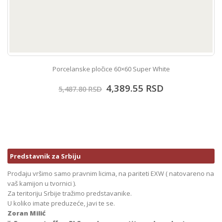
Porcelanske pločice 60×60 Super White
4,389.55
RSD
5,487.80
RSD
Predstavnik za Srbiju
Prodaju vršimo samo pravnim licima, na pariteti EXW ( natovareno na
vaš kamijon u tvornici ).
Za teritoriju Srbije tražimo predstavanike.
U koliko imate preduzeće, javi te se.
Zoran Milić