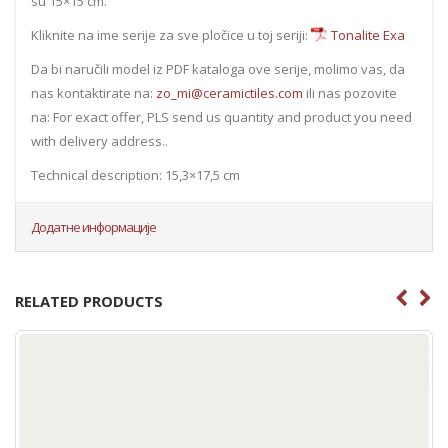
su 15×15 cm.
Kliknite na ime serije za sve pločice u toj seriji:
Tonalite Exa
Da bi naručili model iz PDF kataloga ove serije, molimo vas, da
nas kontaktirate na:
zo_mi@ceramictiles.com
ili nas pozovite
na: For exact offer, PLS send us quantity and product you need
with delivery address..
Technical description: 15,3×17,5 cm
Додатне информације
RELATED PRODUCTS