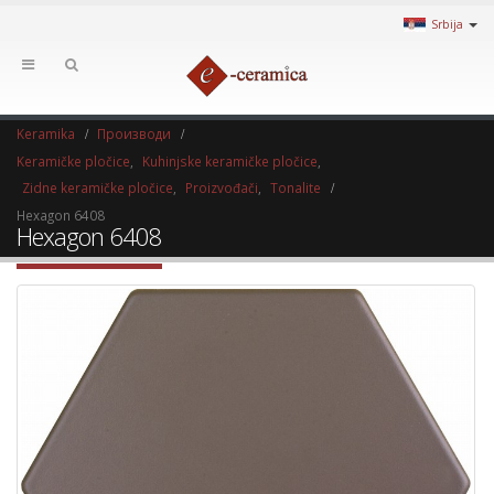
Srbija
Keramika
Производи
Keramičke pločice
,
Kuhinjske keramičke pločice
,
Zidne keramičke pločice
,
Proizvođači
,
Tonalite
Hexagon 6408
Hexagon 6408