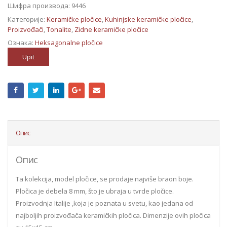
Шифра производа:
9446
Категорије:
Keramičke pločice
,
Kuhinjske keramičke pločice
,
Proizvođači
,
Tonalite
,
Zidne keramičke pločice
Ознака:
Heksagonalne pločice
Upit
Опис
Опис
Ta kolekcija, model pločice, se prodaje najviše braon boje.
Pločica je debela 8 mm, što je ubraja u tvrde pločice.
Proizvodnja Italije ,koja je poznata u svetu, kao jedana od
najboljih proizvođača keramičkih pločica. Dimenzije ovih pločica