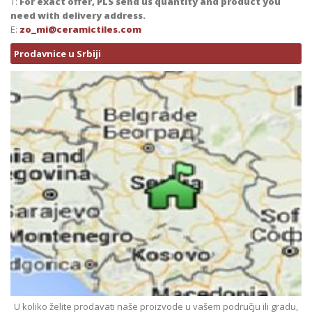
T:
For exact offer, PLS send us quantity and product you
need with delivery address.
E:
zo_mi@ceramictiles.com
Prodavnice u Srbiji
U koliko želite prodavati naše proizvode u vašem području ili gradu,