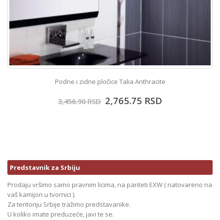
Podne i zidne pločice Talia Anthracite
2,765.75
RSD
3,456.90
RSD
Predstavnik za Srbiju
Prodaju vršimo samo pravnim licima, na pariteti EXW ( natovareno na
vaš kamijon u tvornici ).
Za teritoriju Srbije tražimo predstavanike.
U koliko imate preduzeće, javi te se.