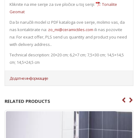
Kliknite na ime serije za sve pločice u toj seriji:
Tonalite
Geomat
Da bi naručili model iz PDF kataloga ove serije, molimo vas, da
nas kontaktirate na:
zo_mi@ceramictiles.com
ili nas pozovite
na: For exact offer, PLS send us quantity and product you need
with delivery address..
Technical description: 20×20 cm; 6,2×7 cm; 7,5×30 cm; 14,5×14,5
cm; 14,5×24,5 cm
Додатне информације
RELATED PRODUCTS