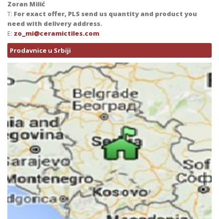
Zoran Milić
T:
For exact offer, PLS send us quantity and product you
need with delivery address.
E:
zo_mi@ceramictiles.com
Prodavnice u Srbiji