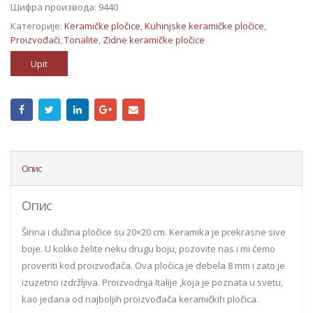
Шифра производа:
9440
Категорије:
Keramičke pločice
,
Kuhinjske keramičke pločice
,
Proizvođači
,
Tonalite
,
Zidne keramičke pločice
Upit
Опис
Опис
Širina i dužina pločice su 20×20 cm. Keramika je prekrasne sive
boje. U koliko želite neku drugu boju, pozovite nas i mi ćemo
proveriti kod proizvođača. Ova pločica je debela 8 mm i zato je
izuzetno izdržljiva. Proizvodnja Italije ,koja je poznata u svetu,
kao jedana od najboljih proizvođača keramičkih pločica.