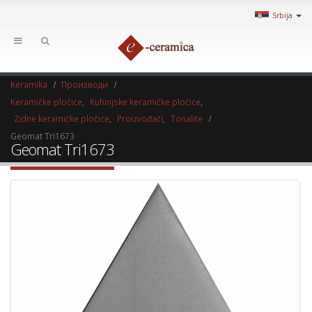
Srbija
Keramika
Производи
Keramičke pločice
,
Kuhinjske keramičke pločice
,
Zidne keramičke pločice
,
Proizvođači
,
Tonalite
Geomat Tri1673
Geomat Tri1673