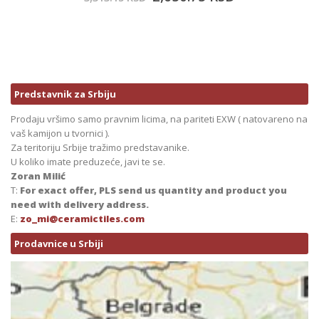
Predstavnik za Srbiju
Prodaju vršimo samo pravnim licima, na pariteti EXW ( natovareno na
vaš kamijon u tvornici ).
Za teritoriju Srbije tražimo predstavanike.
U koliko imate preduzeće, javi te se.
Zoran Milić
T:
For exact offer, PLS send us quantity and product you
need with delivery address.
E:
zo_mi@ceramictiles.com
Prodavnice u Srbiji