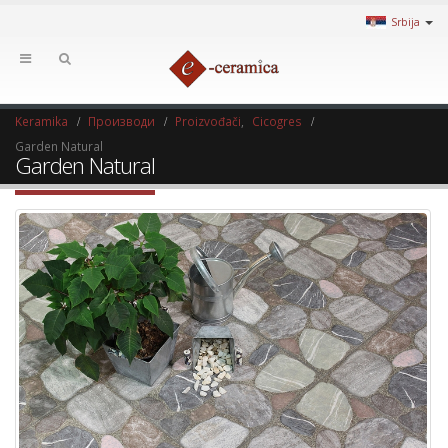
Srbija
Keramika
Производи
Proizvođači
,
Cicogres
Garden Natural
Garden Natural