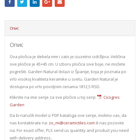
Опис
Опис
Ova pločica je debela mm i zato je izuzetno izdržljiva. Veličina
ove pločice je 45×45 cm. U izboru pločica sive boje, ne možete
pogrešiti. Garden Natural dolazi iz Španije, koja je poznata po
vrlo visokoj kvaliteta keramike u svetu. Garden Natural je
dostupna po vrlo povoljnim cenama 1812,5 RSD.
Kliknite na ime serije za sve pločice u toj seriji:
Cicogres
Garden
Da bi naručili model iz PDF kataloga ove serije, molimo vas, da
nas kontaktirate na:
zo_mi@ceramictiles.com
ili nas pozovite
na: For exact offer, PLS send us quantity and product you need
with delivery address..