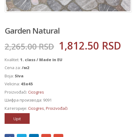
Garden Natural
1,812.50
RSD
2,265.00
RSD
Kvalitet:
1. class / Made in EU
Cena za:
/м2
Boja:
Siva
Velicina:
45x45
Proizvođači:
Cicogres
Шифра производа:
9091
Категорије:
Cicogres
,
Proizvođači
Upit