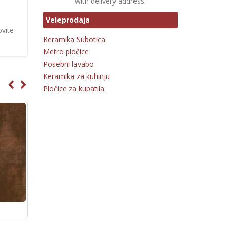
with delivery address.
Veleprodaja
ovite
Keramika Subotica
Metro pločice
Posebni lavabo
Keramika za kuhinju
Pločice za kupatila