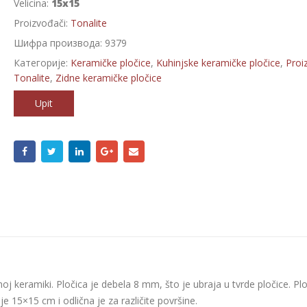
Velicina:
15x15
Proizvođači:
Tonalite
Шифра производа:
9379
Категорије:
Keramičke pločice
,
Kuhinjske keramičke pločice
,
Proi
Tonalite
,
Zidne keramičke pločice
Upit
tnoj keramiki. Pločica je debela 8 mm, što je ubraja u tvrde pločice. Pl
 je 15×15 cm i odlična je za različite površine.