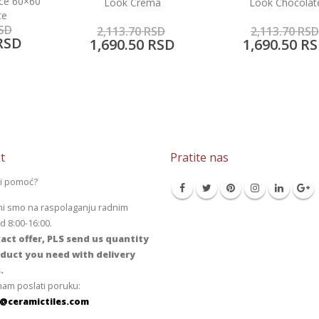
Podne porcelanske 
ma
Look Chocolate
Heart of Stone B
7,331.25
RS
SD
2,113.70
RSD
5,865.00
R
RSD
1,690.50
RSD
t
Pratite nas
li pomoć?
mi smo na raspolaganju radnim
 8:00-16:00.
act offer, PLS send us quantity
duct you need with delivery
.
am poslati poruku:
@ceramictiles.com