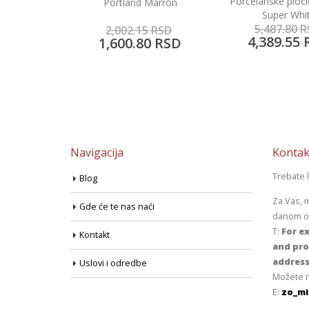
Porcelanske pločice 60×60
 Marron
Look Cre
Super White
5,487.80
RSD
5
RSD
2,113.70
R
4,389.55
RSD
0
RSD
1,690.50
Navigacija
Kontak
Trebate 
Blog
Za Vas, 
Gde će te nas naći
danom od
T:
For ex
Kontakt
and pro
address
Uslovi i odredbe
Možete n
E:
zo_mi