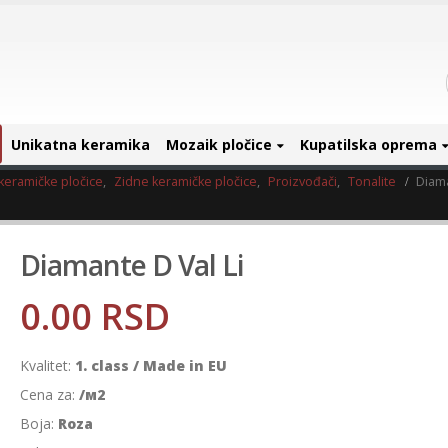
Unikatna keramika
Mozaik pločice
Kupatilska oprema
keramičke pločice
,
Zidne keramičke pločice
,
Proizvođači
,
Tonalite
Diama
Diamante D Val Li
0.00
RSD
Kvalitet:
1. class / Made in EU
Cena za:
/м2
Boja:
Roza