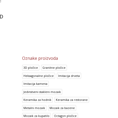
pločice
Porcelanske pločice 6
Portland Marron
eige
Super White
D
5,487.80
RSD
2,002.15
RSD
SD
4,389.55
RSD
1,600.80
RSD
Oznake proizvoda
3D pločice
Granitne pločice
Heksagonalne pločice
Imitacija drveta
Imitacija kamena
Jedinstveni stakleni mozaik
Keramika za hodnik
Keramika za restorane
Metalni mozaik
Mozaik za bazene
Mozaik za kupatilo
Octagon pločice