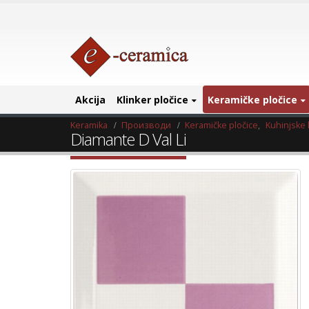
Akcija
Klinker pločice
Keramičke pločice
Keramika
Производи
Keramičke pločice
,
Kuhinjske 
Diamante D Val Li