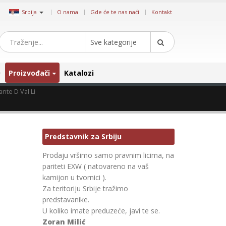
|
Srbija
O nama
Gde će te nas naći
Kontakt
Sve kategorije
Proizvođači
Katalozi
nte D Val Li
Predstavnik za Srbiju
Prodaju vršimo samo pravnim licima, na
pariteti EXW ( natovareno na vaš
kamijon u tvornici ).
Za teritoriju Srbije tražimo
predstavanike.
U koliko imate preduzeće, javi te se.
Zoran Milić