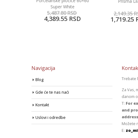
očice 60×60
Projekt pločice Ar
Prisma Lila
hite
China Blu
0
RSD
4,312.50
R
2,149.35
RSD
5
RSD
3,450.00
1,719.25
RSD
Navigacija
Kontak
Trebate 
Blog
Za Vas, 
Gde će te nas naći
danom od
T:
For ex
Kontakt
and pro
address
Uslovi i odredbe
Možete n
E:
zo_mi