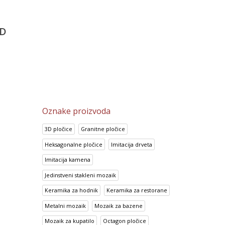
Porcelanske pločice 60×60
a
Prisma Lila
Super White
5,487.80
RSD
2,149.35
RSD
4,389.55
RSD
D
1,719.25
RSD
Oznake proizvoda
3D pločice
Granitne pločice
Heksagonalne pločice
Imitacija drveta
Imitacija kamena
Jedinstveni stakleni mozaik
Keramika za hodnik
Keramika za restorane
Metalni mozaik
Mozaik za bazene
Mozaik za kupatilo
Octagon pločice