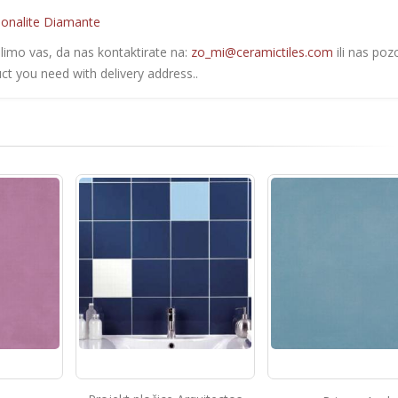
onalite Diamante
olimo vas, da nas kontaktirate na:
zo_mi@ceramictiles.com
ili nas poz
ct you need with delivery address..