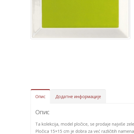
Опис
Додатне информације
Опис
Ta kolekcija, model pločice, se prodaje najviše zelen
Pločica 15×15 cm je dobra za već različitih namena.