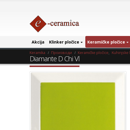
Akcija
Klinker pločice
Keramičke pločice
Keramika
Производи
Keramičke pločice
,
Kuhinjske 
Diamante D Chi Vl