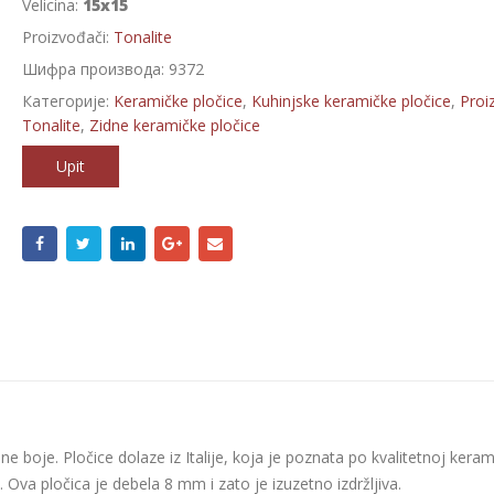
Velicina:
15x15
Proizvođači:
Tonalite
Шифра производа:
9372
Категорије:
Keramičke pločice
,
Kuhinjske keramičke pločice
,
Proi
Tonalite
,
Zidne keramičke pločice
Upit
e boje. Pločice dolaze iz Italije, koja je poznata po kvalitetnoj kerami
 Ova pločica je debela 8 mm i zato je izuzetno izdržljiva.