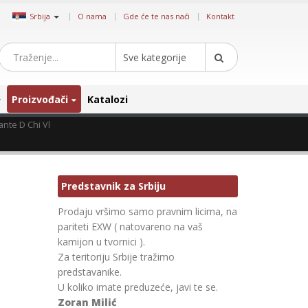
|
Srbija
O nama
Gde će te nas naći
Kontakt
Sve kategorije
Proizvođači
Katalozi
nte D Chi Vl
Predstavnik za Srbiju
Prodaju vršimo samo pravnim licima, na
pariteti EXW ( natovareno na vaš
kamijon u tvornici ).
Za teritoriju Srbije tražimo
predstavanike.
U koliko imate preduzeće, javi te se.
Zoran Milić