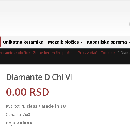
Unikatna keramika
Mozaik pločice
Kupatilska oprema
keramičke pločice
,
Zidne keramičke pločice
,
Proizvođači
,
Tonalite
Diama
Diamante D Chi Vl
0.00
RSD
Kvalitet:
1. class / Made in EU
Cena za:
/м2
Boja:
Zelena