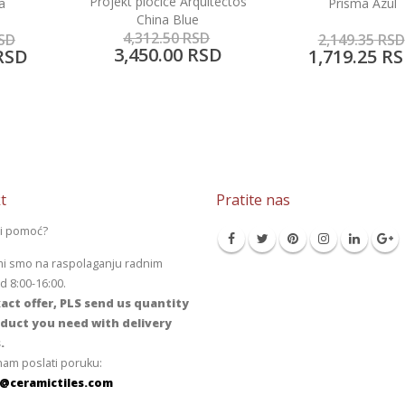
quitectos
Prisma Azul
Portland Ceniz
e
SD
2,149.35
RSD
2,002.15
RSD
RSD
1,719.25
RSD
1,600.80
RS
t
Pratite nas
li pomoć?
mi smo na raspolaganju radnim
 8:00-16:00.
act offer, PLS send us quantity
duct you need with delivery
.
am poslati poruku:
@ceramictiles.com