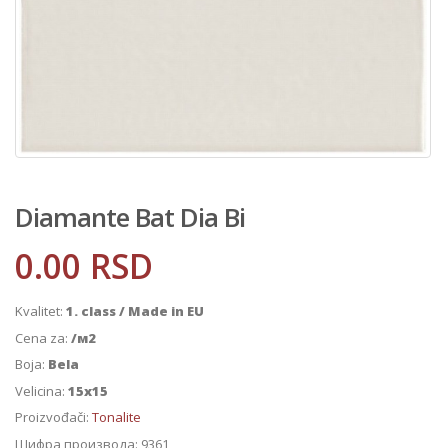
Diamante Bat Dia Bi
0.00
RSD
Kvalitet:
1. class / Made in EU
Cena za:
/м2
Boja:
Bela
Velicina:
15x15
Proizvođači:
Tonalite
Шифра производа:
9361