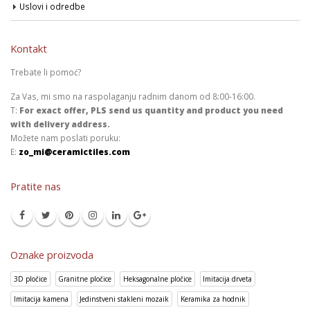
Uslovi i odredbe
Kontakt
Trebate li pomoć?
Za Vas, mi smo na raspolaganju radnim danom od 8:00-16:00.
T:
For exact offer, PLS send us quantity and product you need
with delivery address.
Možete nam poslati poruku:
E:
zo_mi@ceramictiles.com
Pratite nas
Oznake proizvoda
3D pločice
Granitne pločice
Heksagonalne pločice
Imitacija drveta
Imitacija kamena
Jedinstveni stakleni mozaik
Keramika za hodnik