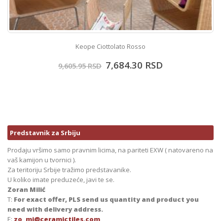
Keope Ciottolato Rosso
7,684.30
RSD
9,605.95
RSD
Predstavnik za Srbiju
Prodaju vršimo samo pravnim licima, na pariteti EXW ( natovareno na
vaš kamijon u tvornici ).
Za teritoriju Srbije tražimo predstavanike.
U koliko imate preduzeće, javi te se.
Zoran Milić
T:
For exact offer, PLS send us quantity and product you
need with delivery address.
E:
zo_mi@ceramictiles.com