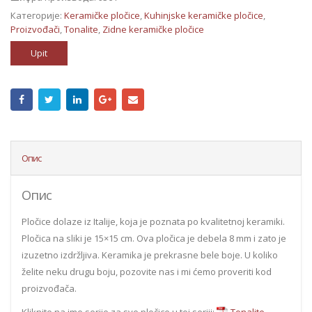
Категорије:
Keramičke pločice
,
Kuhinjske keramičke pločice
,
Proizvođači
,
Tonalite
,
Zidne keramičke pločice
Upit
Опис
Опис
Pločice dolaze iz Italije, koja je poznata po kvalitetnoj keramiki.
Pločica na sliki je 15×15 cm. Ova pločica je debela 8 mm i zato je
izuzetno izdržljiva. Keramika je prekrasne bele boje. U koliko
želite neku drugu boju, pozovite nas i mi ćemo proveriti kod
proizvođača.
Kliknite na ime serije za sve pločice u toj seriji:
Tonalite