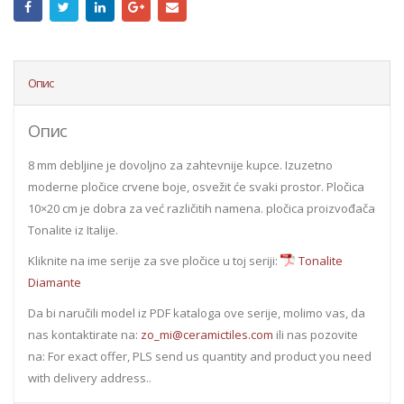
Опис
Опис
8 mm debljine je dovoljno za zahtevnije kupce. Izuzetno
moderne pločice crvene boje, osvežit će svaki prostor. Pločica
10×20 cm je dobra za već različitih namena. pločica proizvođača
Tonalite iz Italije.
Kliknite na ime serije za sve pločice u toj seriji:
Tonalite
Diamante
Da bi naručili model iz PDF kataloga ove serije, molimo vas, da
nas kontaktirate na:
zo_mi@ceramictiles.com
ili nas pozovite
na: For exact offer, PLS send us quantity and product you need
with delivery address..