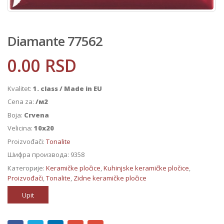
Diamante 77562
0.00
RSD
Kvalitet:
1. class / Made in EU
Cena za:
/м2
Boja:
Crvena
Velicina:
10x20
Proizvođači:
Tonalite
Шифра производа:
9358
Категорије:
Keramičke pločice
,
Kuhinjske keramičke pločice
,
Proizvođači
,
Tonalite
,
Zidne keramičke pločice
Upit