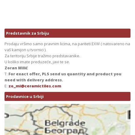
Predstavnik za Srbiju
Prodaju vršimo samo pravnim licima, na pariteti EXW ( natovareno na
vaš kamijon u tvornici ).
Za teritoriju Srbije tražimo predstavanike.
U koliko imate preduzeće, javi te se.
Zoran Milić
T:
For exact offer, PLS send us quantity and product you
need with delivery address.
E:
zo_mi@ceramictiles.com
Prodavnice u Srbiji