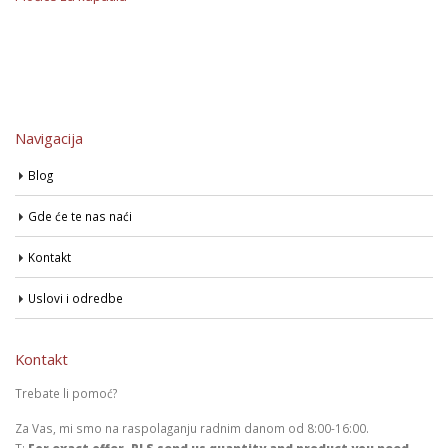
Navigacija
Blog
Gde će te nas naći
Kontakt
Uslovi i odredbe
Kontakt
Trebate li pomoć?
Za Vas, mi smo na raspolaganju radnim danom od 8:00-16:00.
T:
For exact offer, PLS send us quantity and product you need