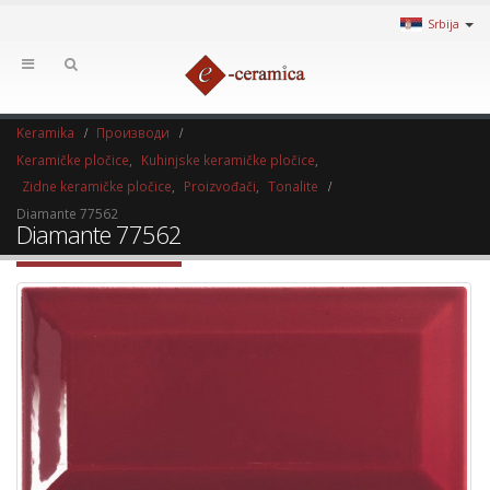
Srbija
Keramika
Производи
Keramičke pločice
,
Kuhinjske keramičke pločice
,
Zidne keramičke pločice
,
Proizvođači
,
Tonalite
Diamante 77562
Diamante 77562