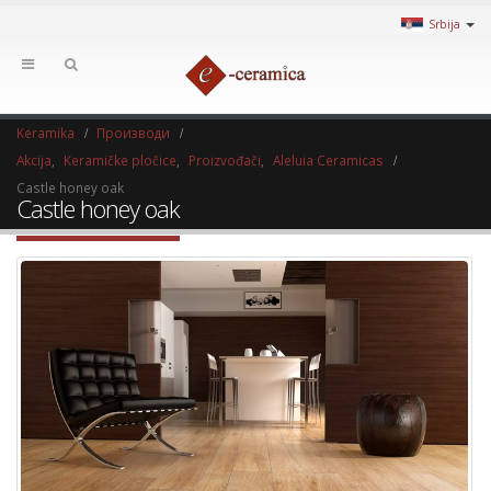
Srbija
Keramika
Производи
Akcija
,
Keramičke pločice
,
Proizvođači
,
Aleluia Ceramicas
Castle honey oak
Castle honey oak