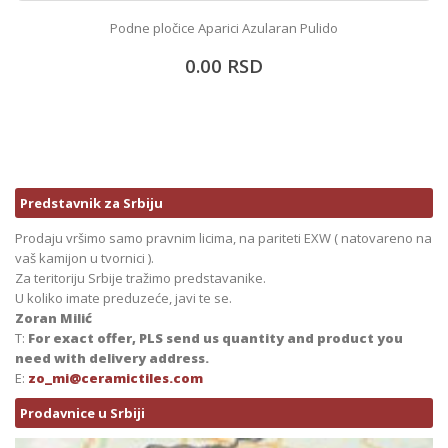
Podne pločice Aparici Azularan Pulido
0.00
RSD
Predstavnik za Srbiju
Prodaju vršimo samo pravnim licima, na pariteti EXW ( natovareno na
vaš kamijon u tvornici ).
Za teritoriju Srbije tražimo predstavanike.
U koliko imate preduzeće, javi te se.
Zoran Milić
T:
For exact offer, PLS send us quantity and product you
need with delivery address.
E:
zo_mi@ceramictiles.com
Prodavnice u Srbiji