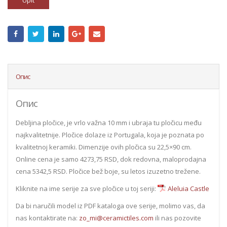
Upit
Опис
Опис
Debljina pločice, je vrlo važna 10 mm i ubraja tu pločicu među
najkvalitetnije. Pločice dolaze iz Portugala, koja je poznata po
kvalitetnoj keramiki. Dimenzije ovih pločica su 22,5×90 cm.
Online cena je samo 4273,75 RSD, dok redovna, maloprodajna
cena 5342,5 RSD. Pločice bež boje, su letos izuzetno trežene.
Kliknite na ime serije za sve pločice u toj seriji:
Aleluia Castle
Da bi naručili model iz PDF kataloga ove serije, molimo vas, da
nas kontaktirate na:
zo_mi@ceramictiles.com
ili nas pozovite