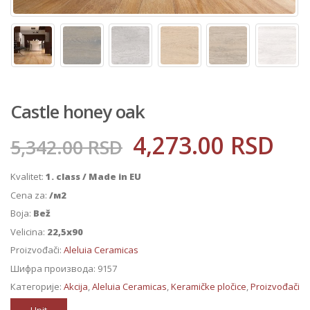
Castle honey oak
4,273.00
RSD
5,342.00
RSD
Kvalitet:
1. class / Made in EU
Cena za:
/м2
Boja:
Bež
Velicina:
22,5x90
Proizvođači:
Aleluia Ceramicas
Шифра производа:
9157
Категорије:
Akcija
,
Aleluia Ceramicas
,
Keramičke pločice
,
Proizvođači