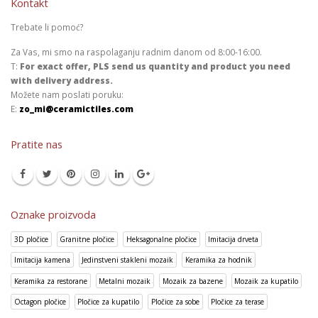
Kontakt
Trebate li pomoć?
Za Vas, mi smo na raspolaganju radnim danom od 8:00-16:00.
T:
For exact offer, PLS send us quantity and product you need
with delivery address.
Možete nam poslati poruku:
E:
zo_mi@ceramictiles.com
Pratite nas
Oznake proizvoda
3D pločice
Granitne pločice
Heksagonalne pločice
Imitacija drveta
Imitacija kamena
Jedinstveni stakleni mozaik
Keramika za hodnik
Keramika za restorane
Metalni mozaik
Mozaik za bazene
Mozaik za kupatilo
Octagon pločice
Pločice za kupatilo
Pločice za sobe
Pločice za terase