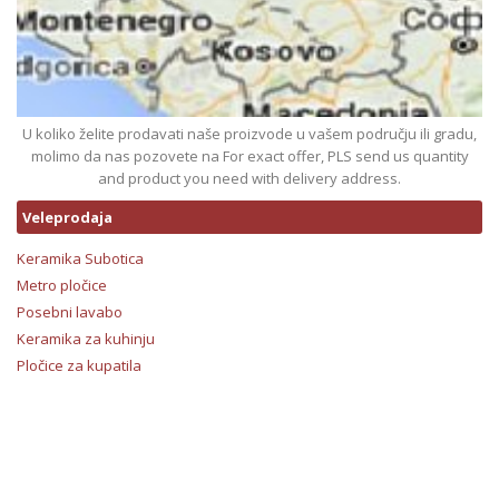
U koliko želite prodavati naše proizvode u vašem području ili gradu,
molimo da nas pozovete na For exact offer, PLS send us quantity
and product you need with delivery address.
Veleprodaja
Keramika Subotica
Metro pločice
Posebni lavabo
Keramika za kuhinju
Pločice za kupatila