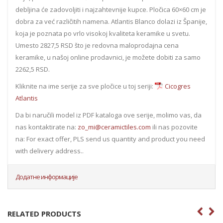
debljina će zadovoljiti i najzahtevnije kupce. Pločica 60×60 cm je
dobra za već različitih namena. Atlantis Blanco dolazi iz Španije,
koja je poznata po vrlo visokoj kvaliteta keramike u svetu.
Umesto 2827,5 RSD što je redovna maloprodajna cena
keramike, u našoj online prodavnici, je možete dobiti za samo
2262,5 RSD.
Kliknite na ime serije za sve pločice u toj seriji:
Cicogres
Atlantis
Da bi naručili model iz PDF kataloga ove serije, molimo vas, da
nas kontaktirate na:
zo_mi@ceramictiles.com
ili nas pozovite
na: For exact offer, PLS send us quantity and product you need
with delivery address..
Додатне информације
RELATED PRODUCTS