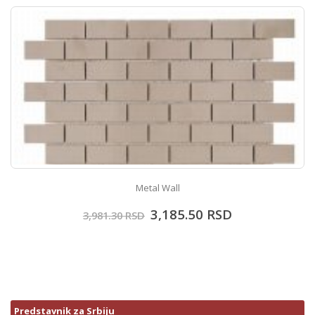
Metal Wall
3,185.50
RSD
3,981.30
RSD
Predstavnik za Srbiju