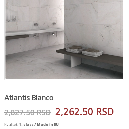
Atlantis Blanco
2,262.50
RSD
2,827.50
RSD
Kvalitet:
1. class / Made in EU