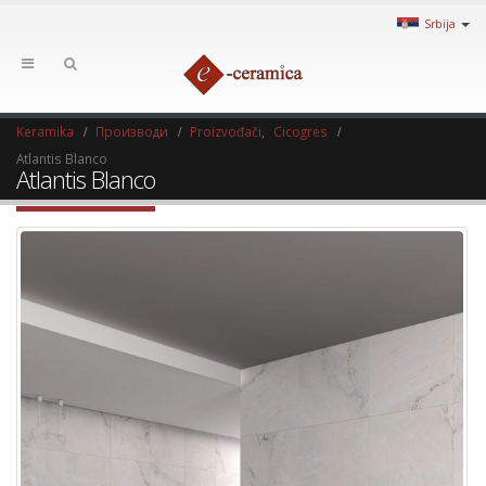
Srbija
Keramika
Производи
Proizvođači
,
Cicogres
Atlantis Blanco
Atlantis Blanco