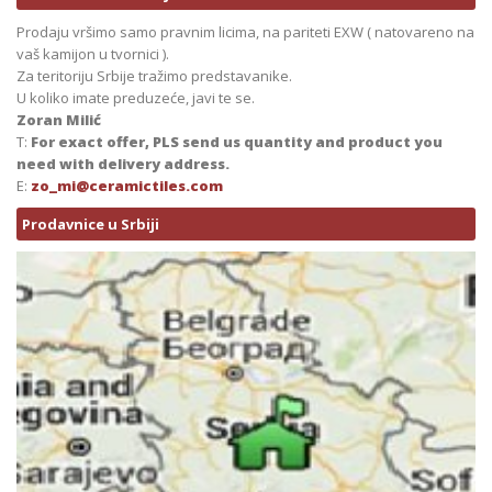
Prodaju vršimo samo pravnim licima, na pariteti EXW ( natovareno na
vaš kamijon u tvornici ).
Za teritoriju Srbije tražimo predstavanike.
U koliko imate preduzeće, javi te se.
Zoran Milić
T:
For exact offer, PLS send us quantity and product you
need with delivery address.
E:
zo_mi@ceramictiles.com
Prodavnice u Srbiji