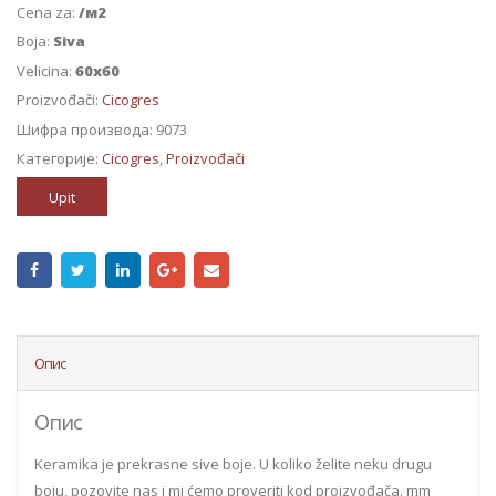
Cena za:
/м2
Boja:
Siva
Velicina:
60x60
Proizvođači:
Cicogres
Шифра производа:
9073
Категорије:
Cicogres
,
Proizvođači
Upit
Опис
Опис
Keramika je prekrasne sive boje. U koliko želite neku drugu
boju, pozovite nas i mi ćemo proveriti kod proizvođača. mm