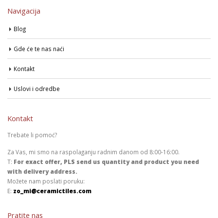
Navigacija
Blog
Gde će te nas naći
Kontakt
Uslovi i odredbe
Kontakt
Trebate li pomoć?
Za Vas, mi smo na raspolaganju radnim danom od 8:00-16:00.
T:
For exact offer, PLS send us quantity and product you need
with delivery address.
Možete nam poslati poruku:
E:
zo_mi@ceramictiles.com
Pratite nas