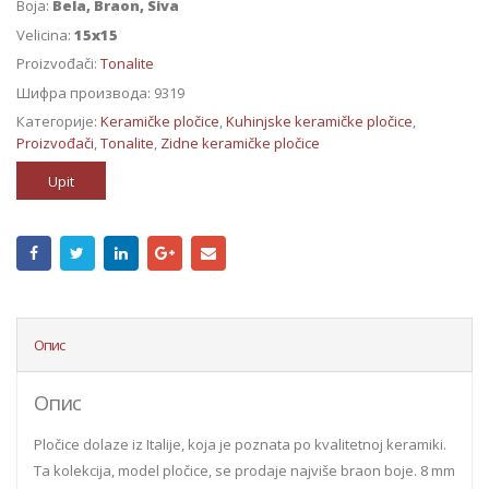
Boja:
Bela, Braon, Siva
Velicina:
15x15
Proizvođači:
Tonalite
Шифра производа:
9319
Категорије:
Keramičke pločice
,
Kuhinjske keramičke pločice
,
Proizvođači
,
Tonalite
,
Zidne keramičke pločice
Upit
Опис
Опис
Pločice dolaze iz Italije, koja je poznata po kvalitetnoj keramiki.
Ta kolekcija, model pločice, se prodaje najviše braon boje. 8 mm