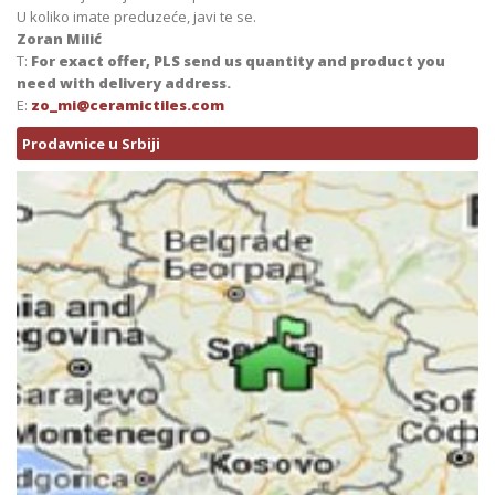
U koliko imate preduzeće, javi te se.
Zoran Milić
T:
For exact offer, PLS send us quantity and product you
need with delivery address.
E:
zo_mi@ceramictiles.com
Prodavnice u Srbiji