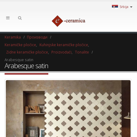
Srbija
Keramika
Производи
Keramičke pločice
,
Kuhinjske keramičke pločice
,
Zidne keramičke pločice
,
Proizvođači
,
Tonalite
Arabesque satin
Arabesque satin