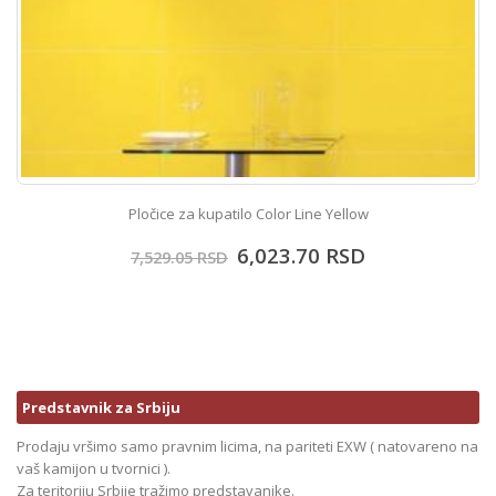
Pločice za kupatilo Color Line Yellow
6,023.70
RSD
7,529.05
RSD
Predstavnik za Srbiju
Prodaju vršimo samo pravnim licima, na pariteti EXW ( natovareno na
vaš kamijon u tvornici ).
Za teritoriju Srbije tražimo predstavanike.