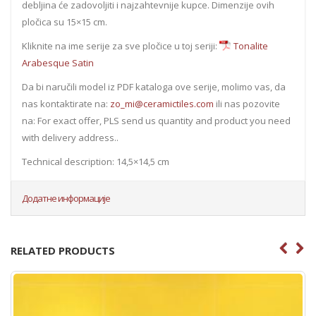
debljina će zadovoljiti i najzahtevnije kupce. Dimenzije ovih
pločica su 15×15 cm.
Kliknite na ime serije za sve pločice u toj seriji:
Tonalite
Arabesque Satin
Da bi naručili model iz PDF kataloga ove serije, molimo vas, da
nas kontaktirate na:
zo_mi@ceramictiles.com
ili nas pozovite
na: For exact offer, PLS send us quantity and product you need
with delivery address..
Technical description: 14,5×14,5 cm
Додатне информације
RELATED PRODUCTS