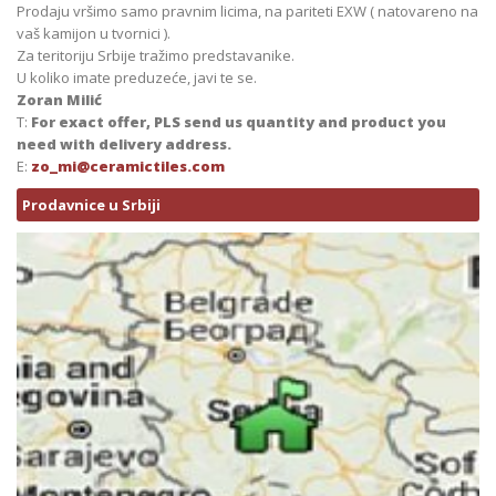
Prodaju vršimo samo pravnim licima, na pariteti EXW ( natovareno na
vaš kamijon u tvornici ).
Za teritoriju Srbije tražimo predstavanike.
U koliko imate preduzeće, javi te se.
Zoran Milić
T:
For exact offer, PLS send us quantity and product you
need with delivery address.
E:
zo_mi@ceramictiles.com
Prodavnice u Srbiji