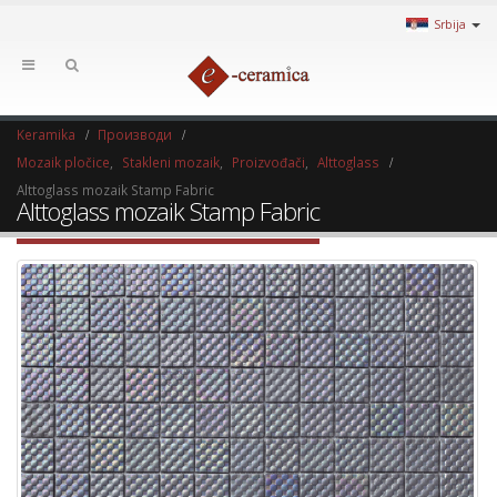
Srbija
Keramika
Производи
Mozaik pločice
,
Stakleni mozaik
,
Proizvođači
,
Alttoglass
Alttoglass mozaik Stamp Fabric
Alttoglass mozaik Stamp Fabric