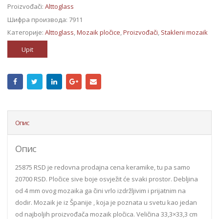
Proizvođači:
Alttoglass
Шифра производа:
7911
Категорије:
Alttoglass
,
Mozaik pločice
,
Proizvođači
,
Stakleni mozaik
Upit
Опис
Опис
25875 RSD je redovna prodajna cena keramike, tu pa samo
20700 RSD. Pločice sive boje osvježit će svaki prostor. Debljina
od 4 mm ovog mozaika ga čini vrlo izdržljivim i prijatnim na
dodir. Mozaik je iz Španije , koja je poznata u svetu kao jedan
od najboljih proizvođača mozaik pločica. Veličina 33,3×33,3 cm