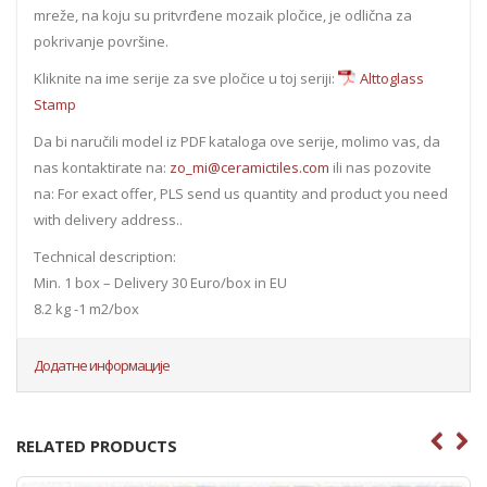
mreže, na koju su pritvrđene mozaik pločice, je odlična za
pokrivanje površine.
Kliknite na ime serije za sve pločice u toj seriji:
Alttoglass
Stamp
Da bi naručili model iz PDF kataloga ove serije, molimo vas, da
nas kontaktirate na:
zo_mi@ceramictiles.com
ili nas pozovite
na: For exact offer, PLS send us quantity and product you need
with delivery address..
Technical description:
Min. 1 box – Delivery 30 Euro/box in EU
8.2 kg -1 m2/box
Додатне информације
RELATED PRODUCTS