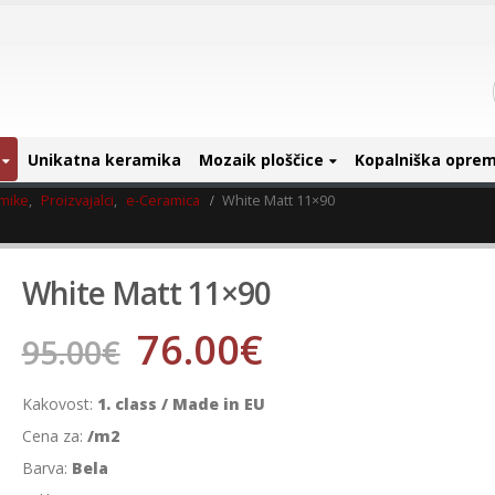
Unikatna keramika
Mozaik ploščice
Kopalniška opre
amike
,
Proizvajalci
,
e-Ceramica
White Matt 11×90
White Matt 11×90
76.00
€
95.00
€
Kakovost:
1. class / Made in EU
Cena za:
/m2
Barva:
Bela