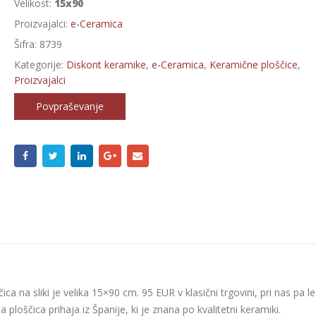
Velikost:
15x90
Proizvajalci:
e-Ceramica
Šifra:
8739
Kategorije:
Diskont keramike
,
e-Ceramica
,
Keramične ploščice
,
Proizvajalci
Povpraševanje
ca na sliki je velika 15×90 cm. 95 EUR v klasični trgovini, pri nas pa l
a ploščica prihaja iz Španije, ki je znana po kvalitetni keramiki.