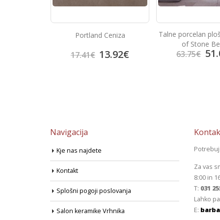
Talne porcelan plo
 Gris
Portland Ceniza
of Stone Be
51.
3.92
€
13.92
€
63.75
€
17.41
€
Navigacija
Kontak
Potrebu
Kje nas najdete
Za vas s
Kontakt
8:00 in 1
T:
031 25
Splošni pogoji poslovanja
Lahko pa
E:
barba
Salon keramike Vrhnika