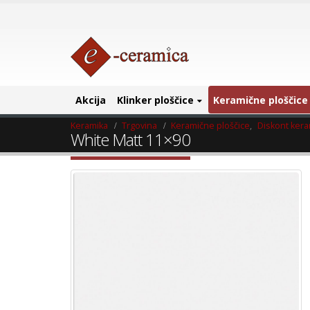
Akcija
Klinker ploščice
Keramične ploščice
Keramika
Trgovina
Keramične ploščice
,
Diskont ker
White Matt 11×90