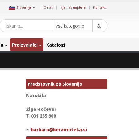
|
Slovenija
O nas
Kje nas najdete
Kontakt
Vse kategorije
ma
Proizvajalci
Katalogi
Predstavnik za Slovenijo
Naročila
Žiga Hočevar
T:
031 255 900
E:
barbara@keramoteka.si