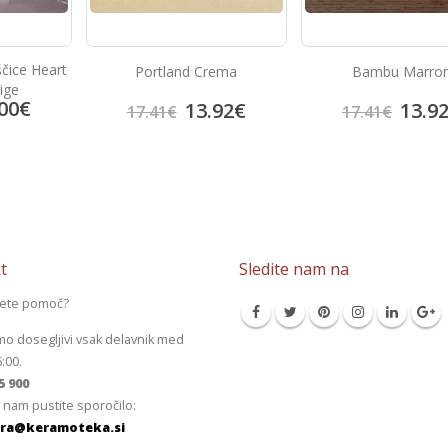
ščice Heart
Portland Crema
Bambu Marro
ige
00
€
13.92
€
13.9
17.41
€
17.41
€
t
Sledite nam na
jete pomoč?
mo dosegljivi vsak delavnik med
6:00.
5 900
 nam pustite sporočilo:
ra@keramoteka.si