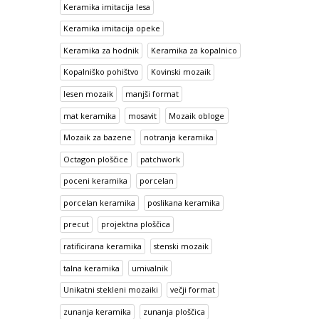
Keramika imitacija lesa
Keramika imitacija opeke
Keramika za hodnik
Keramika za kopalnico
Kopalniško pohištvo
Kovinski mozaik
lesen mozaik
manjši format
mat keramika
mosavit
Mozaik obloge
Mozaik za bazene
notranja keramika
Octagon ploščice
patchwork
poceni keramika
porcelan
porcelan keramika
poslikana keramika
precut
projektna ploščica
ratificirana keramika
stenski mozaik
talna keramika
umivalnik
Unikatni stekleni mozaiki
večji format
zunanja keramika
zunanja ploščica