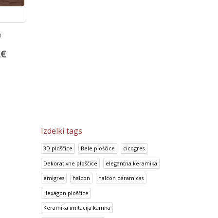
n
Portland Gris
Portland Ceniza
2
€
13.92
€
13.92
€
17.41
€
17.41
€
Izdelki tags
3D ploščice
Bele ploščice
cicogres
Dekorativne ploščice
elegantna keramika
emigres
halcon
halcon ceramicas
Hexagon ploščice
Keramika imitacija kamna