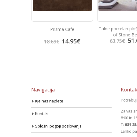
Talne porcelan plo
 Gris
Prisma Cafe
of Stone Be
51.
3.92
€
14.95
€
63.75
€
18.69
€
Navigacija
Kontak
Potrebu
Kje nas najdete
Za vas s
Kontakt
8:00 in 1
T:
031 25
Splošni pogoji poslovanja
Lahko pa