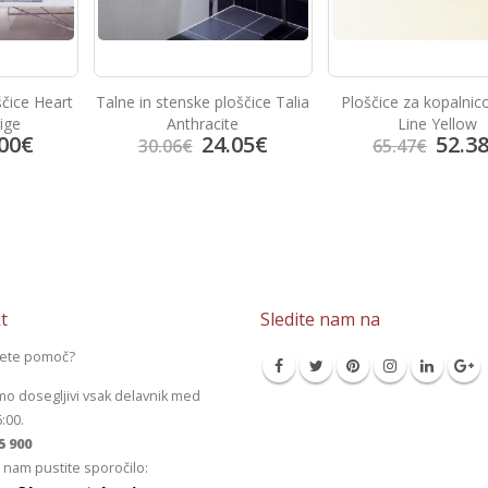
ščice Heart
Talne in stenske ploščice Talia
Ploščice za kopalnic
ige
Anthracite
Line Yellow
00
€
24.05
€
52.3
30.06
€
65.47
€
t
Sledite nam na
jete pomoč?
mo dosegljivi vsak delavnik med
6:00.
5 900
 nam pustite sporočilo: