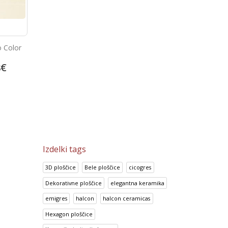
o Color
Portland Gris
Prisma Cafe
8
€
13.92
€
14.95
€
17.41
€
18.69
€
Izdelki tags
3D ploščice
Bele ploščice
cicogres
Dekorativne ploščice
elegantna keramika
emigres
halcon
halcon ceramicas
Hexagon ploščice