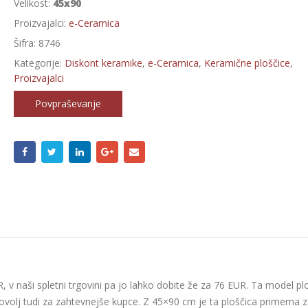
Velikost:
45x90
Proizvajalci:
e-Ceramica
Šifra:
8746
Kategorije:
Diskont keramike
,
e-Ceramica
,
Keramične ploščice
,
Proizvajalci
Povpraševanje
 v naši spletni trgovini pa jo lahko dobite že za 76 EUR. Ta model pl
dovolj tudi za zahtevnejše kupce. Z 45×90 cm je ta ploščica primerna 