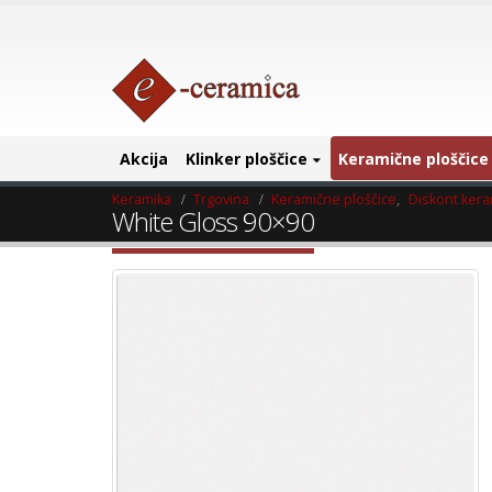
Akcija
Klinker ploščice
Keramične ploščice
Keramika
Trgovina
Keramične ploščice
,
Diskont ker
White Gloss 90×90