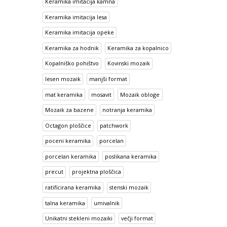
Keramika imitacija kamna
Keramika imitacija lesa
Keramika imitacija opeke
Keramika za hodnik
Keramika za kopalnico
Kopalniško pohištvo
Kovinski mozaik
lesen mozaik
manjši format
mat keramika
mosavit
Mozaik obloge
Mozaik za bazene
notranja keramika
Octagon ploščice
patchwork
poceni keramika
porcelan
porcelan keramika
poslikana keramika
precut
projektna ploščica
ratificirana keramika
stenski mozaik
talna keramika
umivalnik
Unikatni stekleni mozaiki
večji format