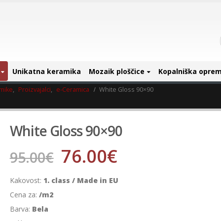
Unikatna keramika
Mozaik ploščice
Kopalniška opre
amike
,
Proizvajalci
,
e-Ceramica
White Gloss 90×90
White Gloss 90×90
76.00
€
95.00
€
Kakovost:
1. class / Made in EU
Cena za:
/m2
Barva:
Bela