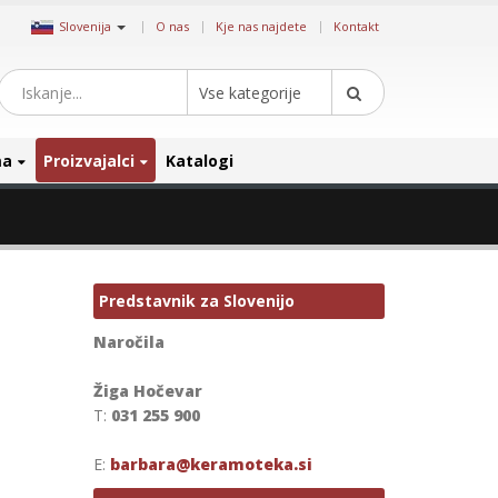
|
Slovenija
O nas
Kje nas najdete
Kontakt
Vse kategorije
ma
Proizvajalci
Katalogi
Predstavnik za Slovenijo
Naročila
Žiga Hočevar
T:
031 255 900
E:
barbara@keramoteka.si