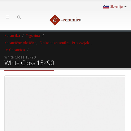
Slovenija
Keramika
Trgovina
Keramične ploščice
,
Diskont keramike
,
Proizvajalci
,
e-Ceramica
White Gloss 15×90
White Gloss 15×90