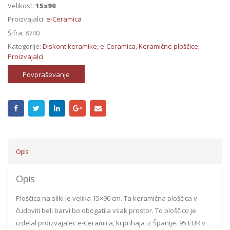
Velikost:
15x90
Proizvajalci:
e-Ceramica
Šifra:
8740
Kategorije:
Diskont keramike
,
e-Ceramica
,
Keramične ploščice
,
Proizvajalci
Povpraševanje
Opis
Opis
Ploščica na sliki je velika 15×90 cm. Ta keramična ploščica v
čudoviti beli barvi bo obogatila vsak prostor. To ploščico je
izdelal proizvajalec e-Ceramica, ki prihaja iz Španije. 95 EUR v