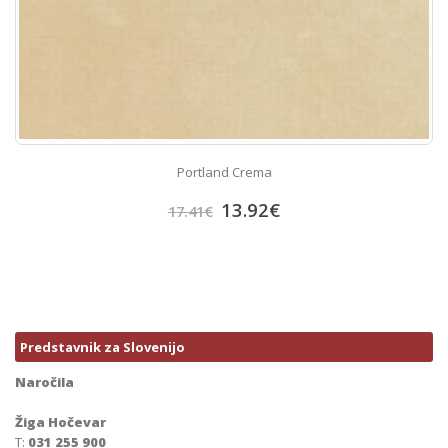
Portland Crema
13.92
€
17.41
€
Predstavnik za Slovenijo
Naročila
Žiga Hočevar
T:
031 255 900