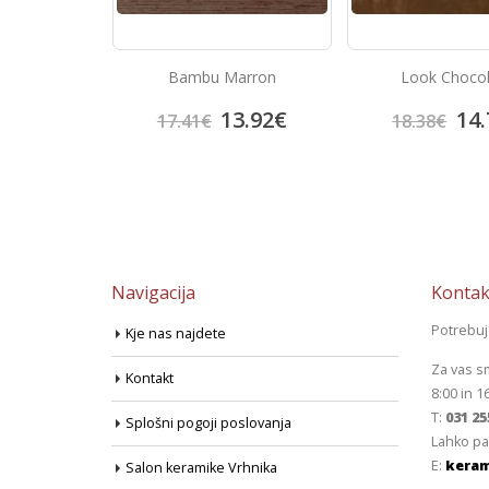
Gris
Bambu Marron
Look Choco
4.95
€
13.92
€
14.
17.41
€
18.38
€
Navigacija
Kontak
Potrebu
Kje nas najdete
Za vas s
Kontakt
8:00 in 1
T:
031 25
Splošni pogoji poslovanja
Lahko pa
E:
keram
Salon keramike Vrhnika