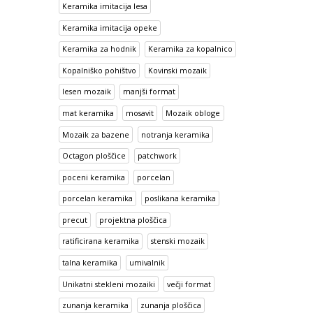
Keramika imitacija lesa
Keramika imitacija opeke
Keramika za hodnik
Keramika za kopalnico
Kopalniško pohištvo
Kovinski mozaik
lesen mozaik
manjši format
mat keramika
mosavit
Mozaik obloge
Mozaik za bazene
notranja keramika
Octagon ploščice
patchwork
poceni keramika
porcelan
porcelan keramika
poslikana keramika
precut
projektna ploščica
ratificirana keramika
stenski mozaik
talna keramika
umivalnik
Unikatni stekleni mozaiki
večji format
zunanja keramika
zunanja ploščica