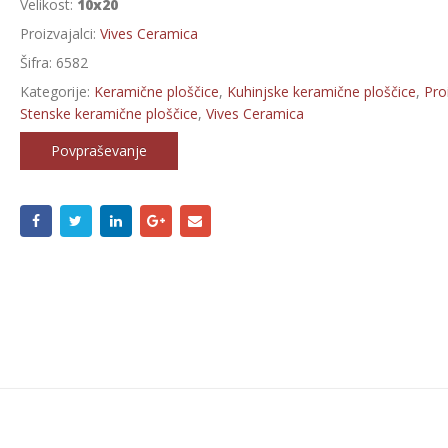
Velikost:
10x20
Proizvajalci:
Vives Ceramica
Šifra:
6582
Kategorije:
Keramične ploščice
,
Kuhinjske keramične ploščice
,
Proi
Stenske keramične ploščice
,
Vives Ceramica
Povpraševanje