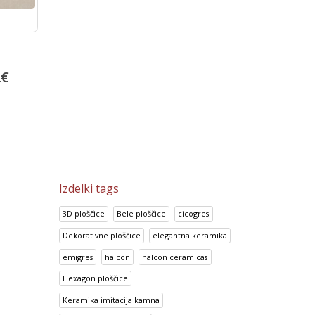
Prisma Gris
Bambu Marron
2
€
14.95
€
13.92
€
18.69
€
17.41
€
Izdelki tags
3D ploščice
Bele ploščice
cicogres
Dekorativne ploščice
elegantna keramika
emigres
halcon
halcon ceramicas
Hexagon ploščice
Keramika imitacija kamna