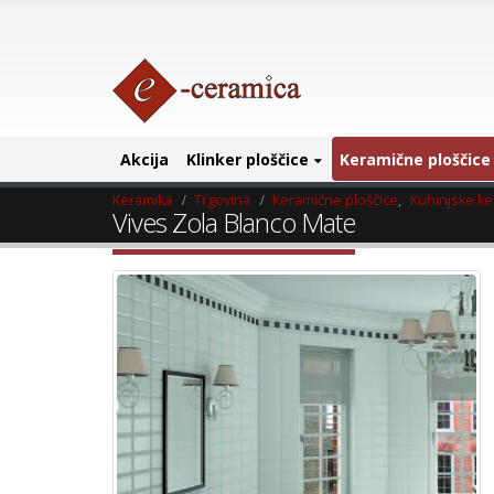
Akcija
Klinker ploščice
Keramične ploščice
Keramika
Trgovina
Keramične ploščice
,
Kuhinjske ke
Vives Zola Blanco Mate