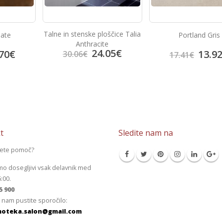
Talne in stenske ploščice Talia
late
Portland Gris
Anthracite
24.05
€
70
€
13.9
30.06
€
17.41
€
t
Sledite nam na
jete pomoč?
mo dosegljivi vsak delavnik med
6:00.
5 900
 nam pustite sporočilo:
oteka.salon@gmail.com