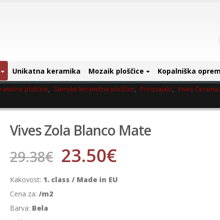
Unikatna keramika
Mozaik ploščice
Kopalniška opre
ramične ploščice
,
Stenske keramične ploščice
,
Proizvajalci
,
Vives Ceramic
Vives Zola Blanco Mate
23.50
€
29.38
€
Kakovost:
1. class / Made in EU
Cena za:
/m2
Barva:
Bela