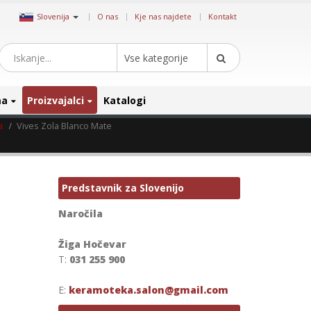
|
Slovenija
O nas
Kje nas najdete
Kontakt
Vse kategorije
ma
Proizvajalci
Katalogi
a
Vives Zola Blanco Mate
Predstavnik za Slovenijo
Naročila
Žiga Hočevar
T:
031 255 900
E:
keramoteka.salon@gmail.com