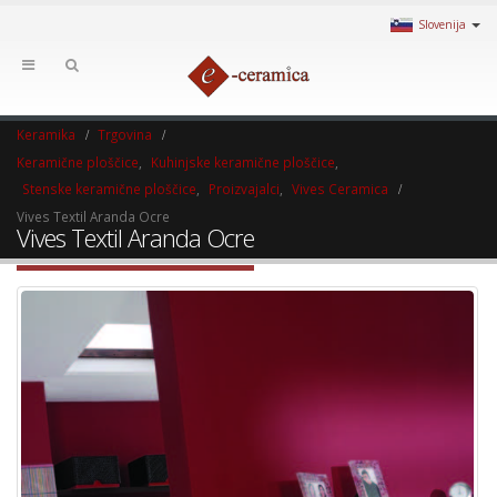
Slovenija
Keramika
Trgovina
Keramične ploščice
,
Kuhinjske keramične ploščice
,
Stenske keramične ploščice
,
Proizvajalci
,
Vives Ceramica
Vives Textil Aranda Ocre
Vives Textil Aranda Ocre