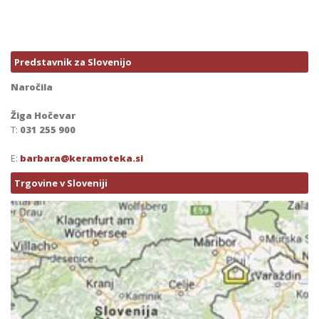
Predstavnik za Slovenijo
Naročila
Žiga Hočevar
T:
031 255 900
E:
barbara@keramoteka.si
Trgovine v Sloveniji