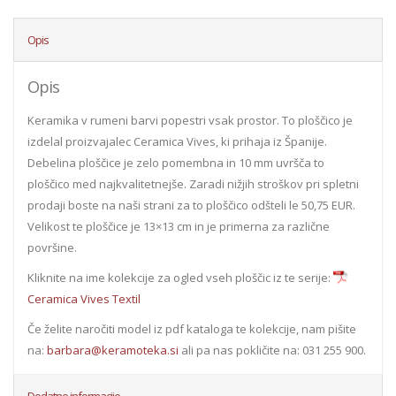
Opis
Opis
Keramika v rumeni barvi popestri vsak prostor. To ploščico je
izdelal proizvajalec Ceramica Vives, ki prihaja iz Španije.
Debelina ploščice je zelo pomembna in 10 mm uvršča to
ploščico med najkvalitetnejše. Zaradi nižjih stroškov pri spletni
prodaji boste na naši strani za to ploščico odšteli le 50,75 EUR.
Velikost te ploščice je 13×13 cm in je primerna za različne
površine.
Kliknite na ime kolekcije za ogled vseh ploščic iz te serije:
Ceramica Vives Textil
Če želite naročiti model iz pdf kataloga te kolekcije, nam pišite
na:
barbara@keramoteka.si
ali pa nas pokličite na: 031 255 900.
Dodatne informacije