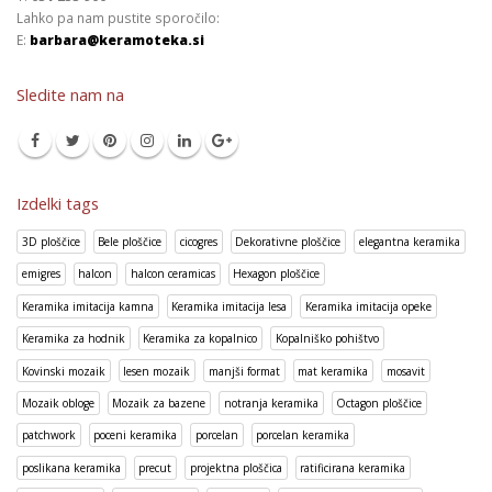
Lahko pa nam pustite sporočilo:
E:
barbara@keramoteka.si
Sledite nam na
Izdelki tags
3D ploščice
Bele ploščice
cicogres
Dekorativne ploščice
elegantna keramika
emigres
halcon
halcon ceramicas
Hexagon ploščice
Keramika imitacija kamna
Keramika imitacija lesa
Keramika imitacija opeke
Keramika za hodnik
Keramika za kopalnico
Kopalniško pohištvo
Kovinski mozaik
lesen mozaik
manjši format
mat keramika
mosavit
Mozaik obloge
Mozaik za bazene
notranja keramika
Octagon ploščice
patchwork
poceni keramika
porcelan
porcelan keramika
poslikana keramika
precut
projektna ploščica
ratificirana keramika