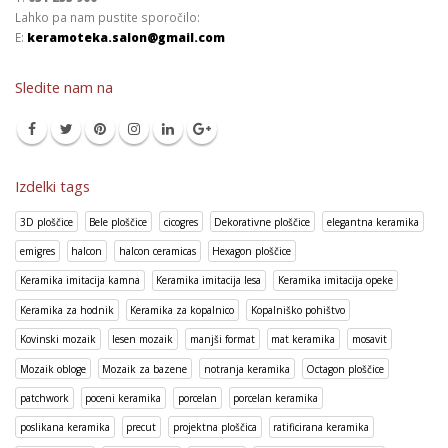
Lahko pa nam pustite sporočilo:
E:
keramoteka.salon@gmail.com
Sledite nam na
Izdelki tags
3D ploščice
Bele ploščice
cicogres
Dekorativne ploščice
elegantna keramika
emigres
halcon
halcon ceramicas
Hexagon ploščice
Keramika imitacija kamna
Keramika imitacija lesa
Keramika imitacija opeke
Keramika za hodnik
Keramika za kopalnico
Kopalniško pohištvo
Kovinski mozaik
lesen mozaik
manjši format
mat keramika
mosavit
Mozaik obloge
Mozaik za bazene
notranja keramika
Octagon ploščice
patchwork
poceni keramika
porcelan
porcelan keramika
poslikana keramika
precut
projektna ploščica
ratificirana keramika