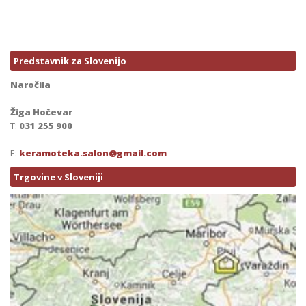
Predstavnik za Slovenijo
Naročila
Žiga Hočevar
T:
031 255 900
E:
keramoteka.salon@gmail.com
Trgovine v Sloveniji