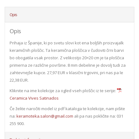
Opis
Opis
Prihaja iz Španije, ki po svetu slovi kot ena boljših proizvajalk
keramičnih ploščic. Ta keramična ploščica v čudoviti črni barvi
bo obogatila vsak prostor. Z velikostjo 20×20 cm je ta ploščica
primerna ze različne površine. 8 mm debeline je dovolj tudi za
zahtevnejše kupce. 27,97 EUR v klasični trgovini, pri nas pa le
22,38 EUR.
Kliknite na ime kolekcije za ogled vseh ploščic iz te serije:
Ceramica Vives Satinados
Če želite naročiti model iz pdf kataloga te kolekcije, nam pišite
na:
keramoteka.salon@gmail.com
ali pa nas pokličite na: 031
255 900.