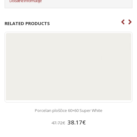
Dodatne informacije
RELATED PRODUCTS
Porcelan ploščice 60×60 Super White
38.17
€
47.72
€