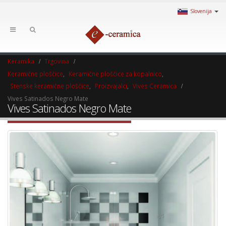
Slovenija
Keramika
Trgovina
Keramične ploščice
,
Keramične ploščice za kopalnico
,
Stenske keramične ploščice
,
Proizvajalci
,
Vives Ceramica
Vives Satinados Negro Mate
Vives Satinados Negro Mate