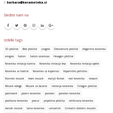
E:
barbara@keramoteka.si
Sledite nam na
Izdelki tags
3D ploščice
Bele ploščice
cicogres
Dekorativne ploščice
elegantna keramika
emigres
halcon
halcon ceramicas
Hexagon ploščice
Keramika imitacija kamna
Keramika imitacija lesa
Keramika imitacija opeke
Keramika za hodnik
Keramika za kopalnico
Kopalniško pohištvo
Kovinski mozaik
lesen mozaik
manjši format
mat keramika
mosavit
Mozaik obloge
Mozaik za bazene
notranja keramika
Octagon ploščice
patchwork
poceni keramika
porcelan
porcelan keramika
poslikana keramika
precut
projektna ploščica
ratificirana keramika
stenski mozaik
talna keramika
umivalnik
Unikatni stekleni mozaiki