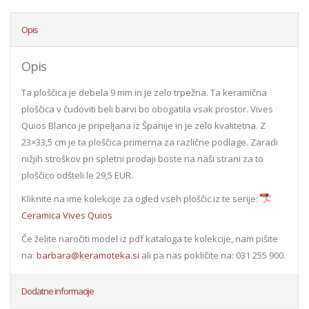
Opis
Opis
Ta ploščica je debela 9 mm in je zelo trpežna. Ta keramična
ploščica v čudoviti beli barvi bo obogatila vsak prostor. Vives
Quios Blanco je pripeljana iz Španije in je zelo kvalitetna. Z
23×33,5 cm je ta ploščica primerna za različne podlage. Zaradi
nižjih stroškov pri spletni prodaji boste na naši strani za to
ploščico odšteli le 29,5 EUR.
Kliknite na ime kolekcije za ogled vseh ploščic iz te serije:
Ceramica Vives Quios
Če želite naročiti model iz pdf kataloga te kolekcije, nam pišite
na:
barbara@keramoteka.si
ali pa nas pokličite na: 031 255 900.
Dodatne informacije