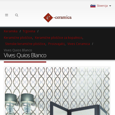
Slovenija
Keramika
Trgovina
Keramične ploščice
,
Keramične ploščice za kopalnico
,
Stenske keramične ploščice
,
Proizvajalci
,
Vives Ceramica
Vives Quios Blanco
Vives Quios Blanco