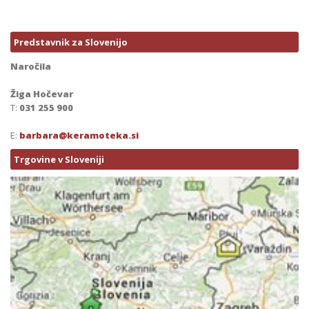
Predstavnik za Slovenijo
Naročila
Žiga Hočevar
T:
031 255 900
E:
barbara@keramoteka.si
Trgovine v Sloveniji