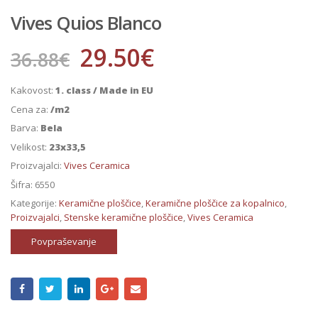
Vives Quios Blanco
29.50
€
36.88
€
Kakovost:
1. class / Made in EU
Cena za:
/m2
Barva:
Bela
Velikost:
23x33,5
Proizvajalci:
Vives Ceramica
Šifra:
6550
Kategorije:
Keramične ploščice
,
Keramične ploščice za kopalnico
,
Proizvajalci
,
Stenske keramične ploščice
,
Vives Ceramica
Povpraševanje