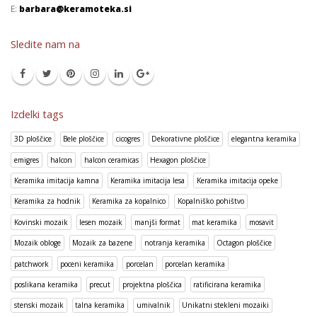
E:
barbara@keramoteka.si
Sledite nam na
Izdelki tags
3D ploščice
Bele ploščice
cicogres
Dekorativne ploščice
elegantna keramika
emigres
halcon
halcon ceramicas
Hexagon ploščice
Keramika imitacija kamna
Keramika imitacija lesa
Keramika imitacija opeke
Keramika za hodnik
Keramika za kopalnico
Kopalniško pohištvo
Kovinski mozaik
lesen mozaik
manjši format
mat keramika
mosavit
Mozaik obloge
Mozaik za bazene
notranja keramika
Octagon ploščice
patchwork
poceni keramika
porcelan
porcelan keramika
poslikana keramika
precut
projektna ploščica
ratificirana keramika
stenski mozaik
talna keramika
umivalnik
Unikatni stekleni mozaiki