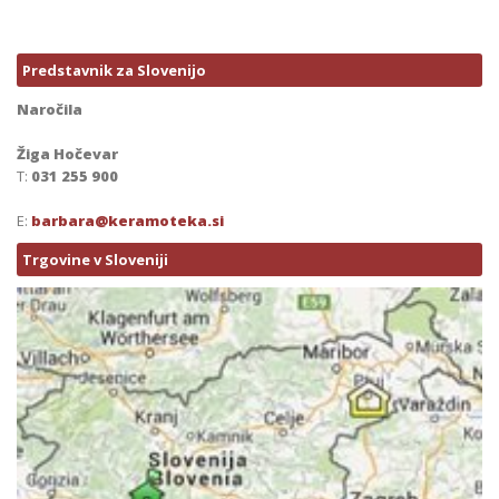
Predstavnik za Slovenijo
Naročila
Žiga Hočevar
T:
031 255 900
E:
barbara@keramoteka.si
Trgovine v Sloveniji