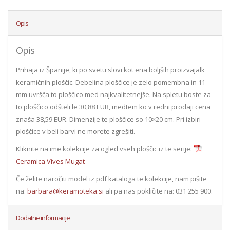
Opis
Opis
Prihaja iz Španije, ki po svetu slovi kot ena boljših proizvajalk
keramičnih ploščic. Debelina ploščice je zelo pomembna in 11
mm uvršča to ploščico med najkvalitetnejše. Na spletu boste za
to ploščico odšteli le 30,88 EUR, medtem ko v redni prodaji cena
znaša 38,59 EUR. Dimenzije te ploščice so 10×20 cm. Pri izbiri
ploščice v beli barvi ne morete zgrešiti.
Kliknite na ime kolekcije za ogled vseh ploščic iz te serije:
Ceramica Vives Mugat
Če želite naročiti model iz pdf kataloga te kolekcije, nam pišite
na:
barbara@keramoteka.si
ali pa nas pokličite na: 031 255 900.
Dodatne informacije