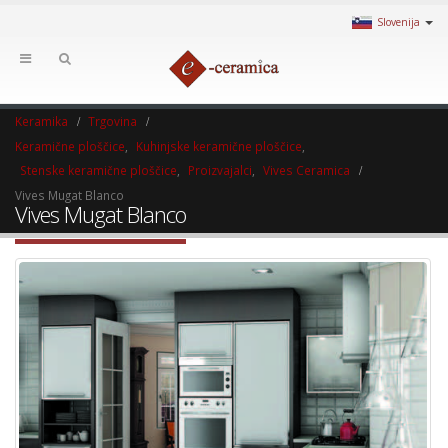
Slovenija
Keramika
Trgovina
Keramične ploščice
,
Kuhinjske keramične ploščice
,
Stenske keramične ploščice
,
Proizvajalci
,
Vives Ceramica
Vives Mugat Blanco
Vives Mugat Blanco