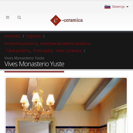
Slovenija
Keramika
Trgovina
Keramične ploščice
,
Kuhinjske keramične ploščice
,
Talne ploščice
,
Proizvajalci
,
Vives Ceramica
Vives Monasterio Yuste
Vives Monasterio Yuste