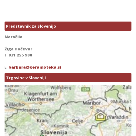
Predstavnik za Slovenijo
Naročila
Žiga Hočevar
T:
031 255 900
E:
barbara@keramoteka.si
Trgovine v Sloveniji