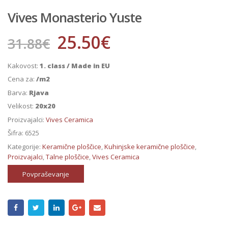
Vives Monasterio Yuste
25.50
€
31.88
€
Kakovost:
1. class / Made in EU
Cena za:
/m2
Barva:
Rjava
Velikost:
20x20
Proizvajalci:
Vives Ceramica
Šifra:
6525
Kategorije:
Keramične ploščice
,
Kuhinjske keramične ploščice
,
Proizvajalci
,
Talne ploščice
,
Vives Ceramica
Povpraševanje