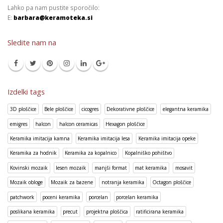
Lahko pa nam pustite sporočilo:
E:
barbara@keramoteka.si
Sledite nam na
Izdelki tags
3D ploščice
Bele ploščice
cicogres
Dekorativne ploščice
elegantna keramika
emigres
halcon
halcon ceramicas
Hexagon ploščice
Keramika imitacija kamna
Keramika imitacija lesa
Keramika imitacija opeke
Keramika za hodnik
Keramika za kopalnico
Kopalniško pohištvo
Kovinski mozaik
lesen mozaik
manjši format
mat keramika
mosavit
Mozaik obloge
Mozaik za bazene
notranja keramika
Octagon ploščice
patchwork
poceni keramika
porcelan
porcelan keramika
poslikana keramika
precut
projektna ploščica
ratificirana keramika