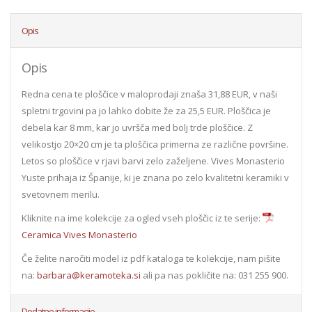
Opis
Opis
Redna cena te ploščice v maloprodaji znaša 31,88 EUR, v naši
spletni trgovini pa jo lahko dobite že za 25,5 EUR. Ploščica je
debela kar 8 mm, kar jo uvršča med bolj trde ploščice. Z
velikostjo 20×20 cm je ta ploščica primerna ze različne površine.
Letos so ploščice v rjavi barvi zelo zaželjene. Vives Monasterio
Yuste prihaja iz Španije, ki je znana po zelo kvalitetni keramiki v
svetovnem merilu.
Kliknite na ime kolekcije za ogled vseh ploščic iz te serije:
Ceramica Vives Monasterio
Če želite naročiti model iz pdf kataloga te kolekcije, nam pišite
na:
barbara@keramoteka.si
ali pa nas pokličite na: 031 255 900.
Dodatne informacije