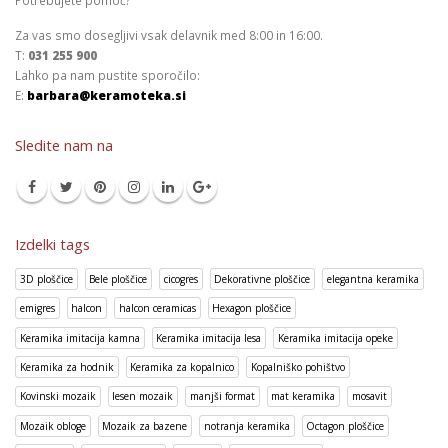
Za vas smo dosegljivi vsak delavnik med 8:00 in 16:00.
T:
031 255 900
Lahko pa nam pustite sporočilo:
E:
barbara@keramoteka.si
Sledite nam na
Izdelki tags
3D ploščice
Bele ploščice
cicogres
Dekorativne ploščice
elegantna keramika
emigres
halcon
halcon ceramicas
Hexagon ploščice
Keramika imitacija kamna
Keramika imitacija lesa
Keramika imitacija opeke
Keramika za hodnik
Keramika za kopalnico
Kopalniško pohištvo
Kovinski mozaik
lesen mozaik
manjši format
mat keramika
mosavit
Mozaik obloge
Mozaik za bazene
notranja keramika
Octagon ploščice