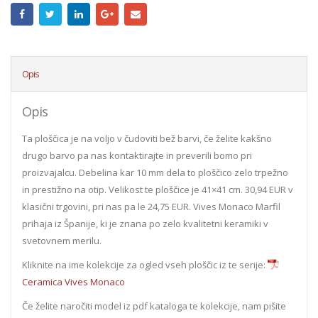
Opis
Opis
Ta ploščica je na voljo v čudoviti bež barvi, če želite kakšno
drugo barvo pa nas kontaktirajte in preverili bomo pri
proizvajalcu. Debelina kar 10 mm dela to ploščico zelo trpežno
in prestižno na otip. Velikost te ploščice je 41×41 cm. 30,94 EUR v
klasični trgovini, pri nas pa le 24,75 EUR. Vives Monaco Marfil
prihaja iz Španije, ki je znana po zelo kvalitetni keramiki v
svetovnem merilu.
Kliknite na ime kolekcije za ogled vseh ploščic iz te serije:
Ceramica Vives Monaco
Če želite naročiti model iz pdf kataloga te kolekcije, nam pišite