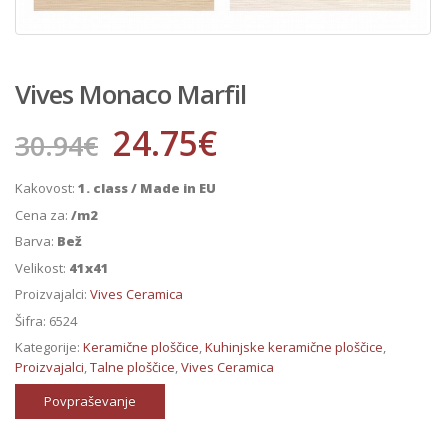
Vives Monaco Marfil
24.75
€
30.94
€
Kakovost:
1. class / Made in EU
Cena za:
/m2
Barva:
Bež
Velikost:
41x41
Proizvajalci:
Vives Ceramica
Šifra:
6524
Kategorije:
Keramične ploščice
,
Kuhinjske keramične ploščice
,
Proizvajalci
,
Talne ploščice
,
Vives Ceramica
Povpraševanje