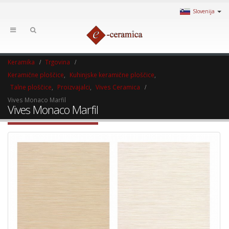
Slovenija
Keramika
Trgovina
Keramične ploščice
,
Kuhinjske keramične ploščice
,
Talne ploščice
,
Proizvajalci
,
Vives Ceramica
Vives Monaco Marfil
Vives Monaco Marfil