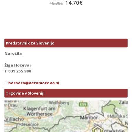
14.70
€
18.38
€
Predstavnik za Slovenijo
Naročila
Žiga Hočevar
T:
031 255 900
E:
barbara@keramoteka.si
Trgovine v Sloveniji