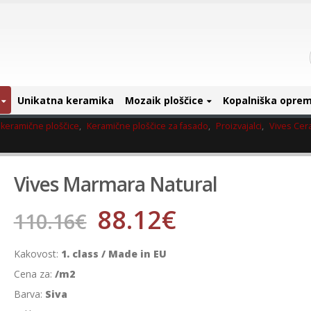
Unikatna keramika
Mozaik ploščice
Kopalniška opre
keramične ploščice
,
Keramične ploščice za fasado
,
Proizvajalci
,
Vives Cer
Vives Marmara Natural
88.12
€
110.16
€
Kakovost:
1. class / Made in EU
Cena za:
/m2
Barva:
Siva