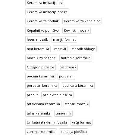
Keramika imitacija lesa
Keramika imitacija opeke
Keramika za hodnik
Keramika za kopalnico
Kopalniško pohištvo
Kovinski mozaik
lesen mozaik
manjši format
mat keramika
mosavit
Mozaik obloge
Mozaik za bazene
notranja keramika
Octagon ploščice
patchwork
poceni keramika
porcelan
porcelan keramika
poslikana keramika
precut
projektna ploščica
ratificirana keramika
stenski mozaik
talna keramika
umivalnik
Unikatni stekleni mozaiki
večji format
zunanja keramika
zunanja ploščica