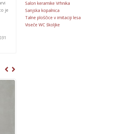
rvi
Salon keramike Vrhnika
co je
Sanjska kopalnica
Talne ploščice v imitaciji lesa
Viseče WC školjke
 031