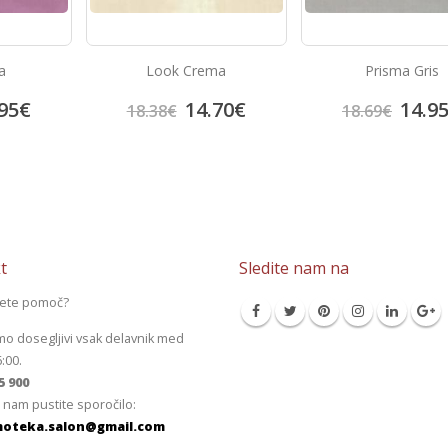
a
Look Crema
Prisma Gris
95
€
14.70
€
14.9
18.38
€
18.69
€
t
Sledite nam na
jete pomoč?
mo dosegljivi vsak delavnik med
6:00.
5 900
 nam pustite sporočilo:
oteka.salon@gmail.com