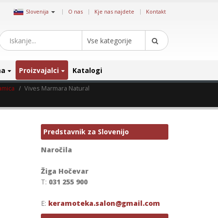
|
Slovenija
O nas
Kje nas najdete
Kontakt
Vse kategorije
ma
Proizvajalci
Katalogi
amica
Vives Marmara Natural
Predstavnik za Slovenijo
Naročila
Žiga Hočevar
T:
031 255 900
E:
keramoteka.salon@gmail.com