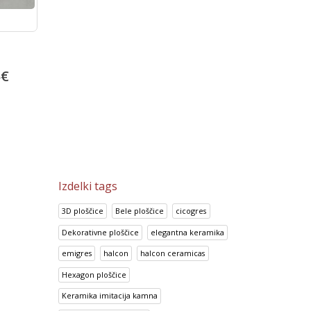
Bambu Marron
Bambu Beige
5
€
13.92
€
13.92
€
17.41
€
17.41
€
Izdelki tags
3D ploščice
Bele ploščice
cicogres
Dekorativne ploščice
elegantna keramika
emigres
halcon
halcon ceramicas
Hexagon ploščice
Keramika imitacija kamna