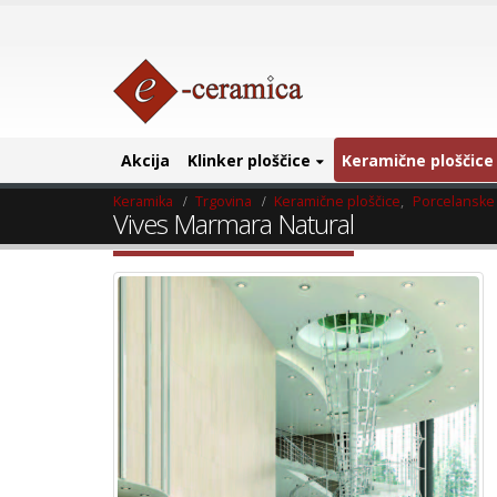
Akcija
Klinker ploščice
Keramične ploščice
Keramika
Trgovina
Keramične ploščice
,
Porcelanske 
Vives Marmara Natural