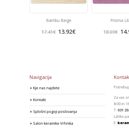
arron
Bambu Beige
Prisma Lil
3.92
€
13.92
€
14.
17.41
€
18.69
€
Navigacija
Kontak
Potrebu
Kje nas najdete
Za vas s
Kontakt
8:00 in 1
T:
031 25
Splošni pogoji poslovanja
Lahko pa
E:
keram
Salon keramike Vrhnika