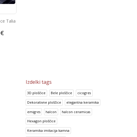
Talne porcelan ploščice Heart
Prisma Gris
of Stone Beige
51.00
€
2
€
14.95
€
63.75
€
18.69
€
Izdelki tags
3D ploščice
Bele ploščice
cicogres
Dekorativne ploščice
elegantna keramika
emigres
halcon
halcon ceramicas
Hexagon ploščice
Keramika imitacija kamna