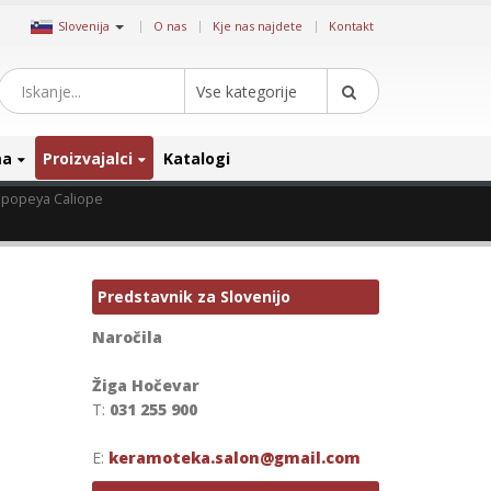
|
Slovenija
O nas
Kje nas najdete
Kontakt
Vse kategorije
ma
Proizvajalci
Katalogi
Epopeya Caliope
Predstavnik za Slovenijo
Naročila
Žiga Hočevar
T:
031 255 900
E:
keramoteka.salon@gmail.com