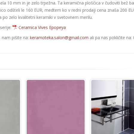
bela 10 mm in je zelo trpežna. Ta keramična ploščica v čudoviti bež ba
čico odšteli le 160 EUR, medtem ko v redni prodaji cena znaša 200 EU
a po zelo kvalitetni keramiki v svetovnem merilu.
serije:
Ceramica Vives Epopeya
e, nam pišite na:
keramoteka.salon@gmail.com
ali pa nas pokličite na: