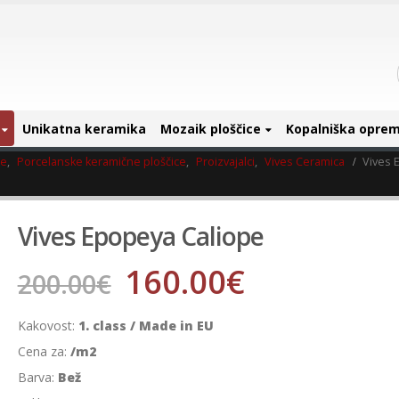
Unikatna keramika
Mozaik ploščice
Kopalniška opre
ce
,
Porcelanske keramične ploščice
,
Proizvajalci
,
Vives Ceramica
Vives 
Vives Epopeya Caliope
160.00
€
200.00
€
Kakovost:
1. class / Made in EU
Cena za:
/m2
Barva:
Bež