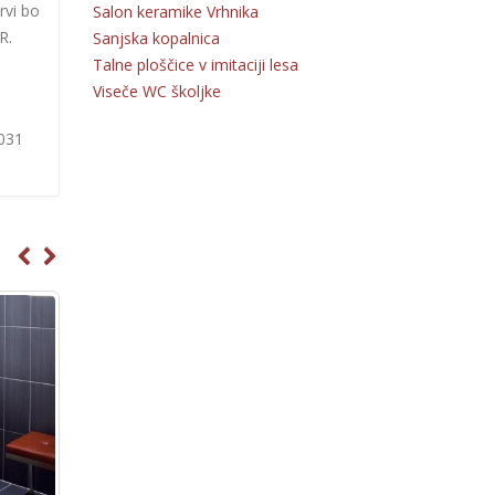
rvi bo
Salon keramike Vrhnika
R.
Sanjska kopalnica
Talne ploščice v imitaciji lesa
Viseče WC školjke
 031