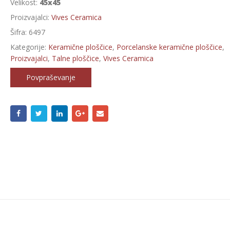
Velikost:
45x45
Proizvajalci:
Vives Ceramica
Šifra:
6497
Kategorije:
Keramične ploščice
,
Porcelanske keramične ploščice
,
Proizvajalci
,
Talne ploščice
,
Vives Ceramica
Povpraševanje