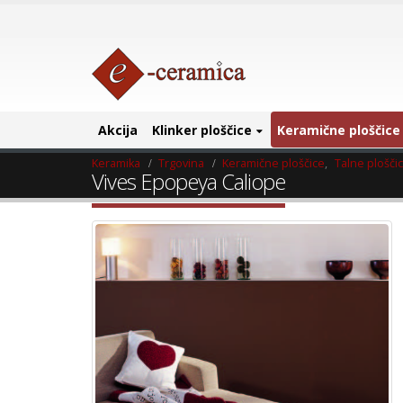
Akcija
Klinker ploščice
Keramične ploščice
Keramika
Trgovina
Keramične ploščice
,
Talne plošči
Vives Epopeya Caliope