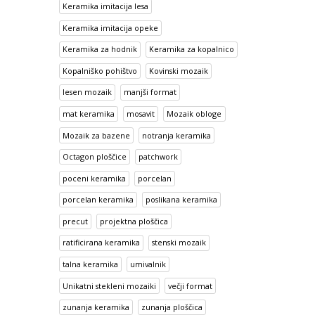
Keramika imitacija lesa
Keramika imitacija opeke
Keramika za hodnik
Keramika za kopalnico
Kopalniško pohištvo
Kovinski mozaik
lesen mozaik
manjši format
mat keramika
mosavit
Mozaik obloge
Mozaik za bazene
notranja keramika
Octagon ploščice
patchwork
poceni keramika
porcelan
porcelan keramika
poslikana keramika
precut
projektna ploščica
ratificirana keramika
stenski mozaik
talna keramika
umivalnik
Unikatni stekleni mozaiki
večji format
zunanja keramika
zunanja ploščica