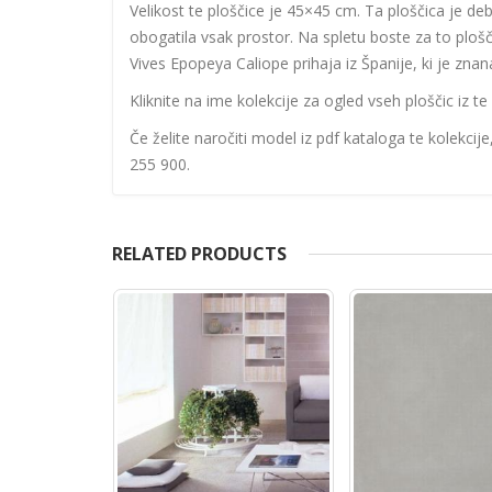
Velikost te ploščice je 45×45 cm. Ta ploščica je de
obogatila vsak prostor. Na spletu boste za to ploš
Vives Epopeya Caliope prihaja iz Španije, ki je znan
Kliknite na ime kolekcije za ogled vseh ploščic iz te 
Če želite naročiti model iz pdf kataloga te kolekcij
255 900.
RELATED PRODUCTS