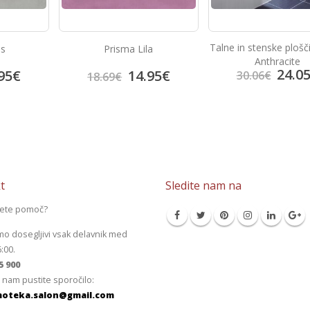
Talne in stenske ploščice Talia
a
Bambu Beige
Anthracite
24.05
€
95
€
13.9
30.06
€
17.41
€
t
Sledite nam na
jete pomoč?
mo dosegljivi vsak delavnik med
6:00.
5 900
 nam pustite sporočilo:
oteka.salon@gmail.com