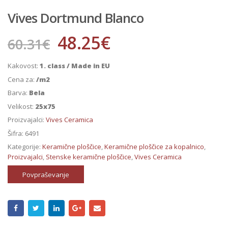
Vives Dortmund Blanco
48.25
€
60.31
€
Kakovost:
1. class / Made in EU
Cena za:
/m2
Barva:
Bela
Velikost:
25x75
Proizvajalci:
Vives Ceramica
Šifra:
6491
Kategorije:
Keramične ploščice
,
Keramične ploščice za kopalnico
,
Proizvajalci
,
Stenske keramične ploščice
,
Vives Ceramica
Povpraševanje