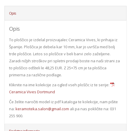
Opis
Opis
To ploščico je izdelal proizvajalec Ceramica Vives, ki prihaja iz
Španije. Ploščica je debela kar 10 mm, kar jo uvršča med bolj
trde ploščice. Letos so ploščice v beli barvi zelo zaželjene.
Zaradi nižjih stroškov pri spletni prodaji boste na naši strani za
to ploščico odšteli le 48,25 EUR. Z 25×75 cm je ta ploščica
primerna za različne podlage.
Kliknite na ime kolekcije za ogled vseh ploščic iz te serije:
Ceramica Vives Dortmund
Če želite naročiti model iz pdf kataloga te kolekcije, nam pišite
na:
keramoteka.salon@gmail.com
ali pa nas pokličite na: 031
255 900.
Dodatne informacije