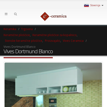
Slovenija
Keramika
Trgovina
Keramične ploščice
,
Keramične ploščice za kopalnico
,
Stenske keramične ploščice
,
Proizvajalci
,
Vives Ceramica
Vives Dortmund Blanco
Vives Dortmund Blanco