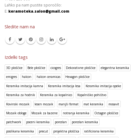
Lahko pa nam pustite sporočilo:
E:
keramoteka.salon@gmail.com
Sledite nam na
Izdelki tags
3D ploščice
Bele ploščice
cicogres
Dekorativne ploščice
elegantna keramika
emigres
halcon
halcon ceramicas
Hexagon ploščice
Keramika imitacija kamna
Keramika imitacija lesa
Keramika imitacija opeke
Keramika za hodnik
Keramika za kopalnico
Kopalniško pohištvo
Kovinski mozaik
lesen mozaik
manjši format
mat keramika
mosavit
Mozaik obloge
Mozaik za bazene
notranja keramika
Octagon ploščice
patchwork
poceni keramika
porcelan
porcelan keramika
poslikana keramika
precut
projektna ploščica
ratificirana keramika