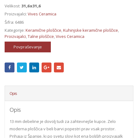
Velikost:
31,6x31,6
Proizvajalci:
Vives Ceramica
Šifra:
6486
Kategorije:
Keramične ploščice
,
Kuhinjske keramične ploščice
,
Proizvajalci
,
Talne ploščice
,
Vives Ceramica
Povpraševanje
Opis
Opis
13 mm debeline je dovolj tudi za zahtevnejše kupce. Zelo
moderna ploščica v beli barvi popestri prav vsak prostor.
Prihaja iz Španije, ki po svetu slovi kot ena boljših proizvajalk