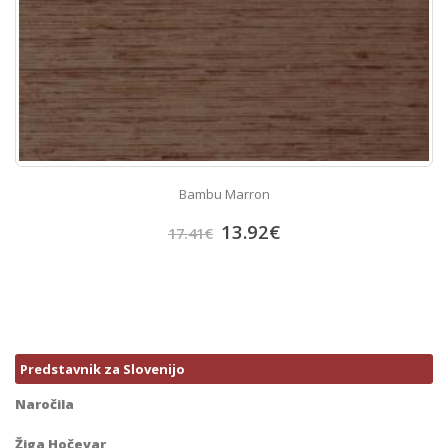
Bambu Marron
13.92
€
17.41
€
Predstavnik za Slovenijo
Naročila
Žiga Hočevar