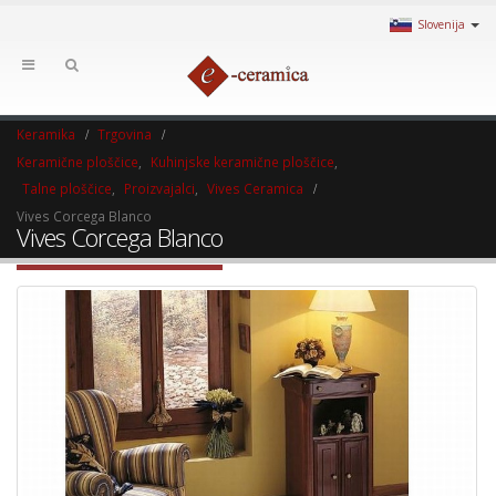
Slovenija
Keramika
Trgovina
Keramične ploščice
,
Kuhinjske keramične ploščice
,
Talne ploščice
,
Proizvajalci
,
Vives Ceramica
Vives Corcega Blanco
Vives Corcega Blanco