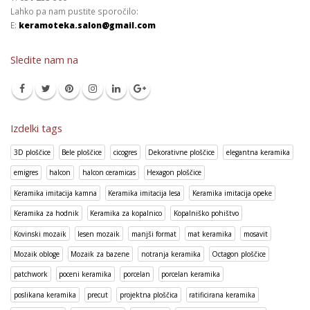
Lahko pa nam pustite sporočilo:
E:
keramoteka.salon@gmail.com
Sledite nam na
Izdelki tags
3D ploščice
Bele ploščice
cicogres
Dekorativne ploščice
elegantna keramika
emigres
halcon
halcon ceramicas
Hexagon ploščice
Keramika imitacija kamna
Keramika imitacija lesa
Keramika imitacija opeke
Keramika za hodnik
Keramika za kopalnico
Kopalniško pohištvo
Kovinski mozaik
lesen mozaik
manjši format
mat keramika
mosavit
Mozaik obloge
Mozaik za bazene
notranja keramika
Octagon ploščice
patchwork
poceni keramika
porcelan
porcelan keramika
poslikana keramika
precut
projektna ploščica
ratificirana keramika