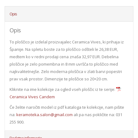
Opis
Opis
To ploščico je izdelal proizvajalec Ceramica Vives, ki prihaja iz
Španije. Na spletu boste za to ploščico odšteli le 26,38 EUR,
medtem ko v redni prodaji cena znaša 32,97 EUR. Debelina
ploščice je zelo pomembna in 8 mm uvršča to ploščico med
najkvalitetnejše. Zelo moderna ploščica v zlati barvi popestri
prav vsak prostor. Dimenzije te ploščice so 20×20 cm.
Kliknite na ime kolekcije za ogled vseh ploščic iz te serije:
Ceramica Vives Candem
Če želite naročiti model iz pdf kataloga te kolekcije, nam pišite
na:
keramoteka.salon@gmail.com
ali pa nas pokličite na: 031
255 900.
Dodatne informacije