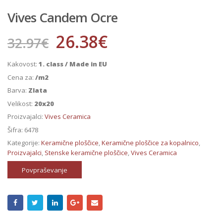
Vives Candem Ocre
26.38
€
32.97
€
Kakovost:
1. class / Made in EU
Cena za:
/m2
Barva:
Zlata
Velikost:
20x20
Proizvajalci:
Vives Ceramica
Šifra:
6478
Kategorije:
Keramične ploščice
,
Keramične ploščice za kopalnico
,
Proizvajalci
,
Stenske keramične ploščice
,
Vives Ceramica
Povpraševanje