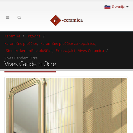
Slovenija
Keramika
Trgovina
Keramične ploščice
,
Keramične ploščice za kopalnico
,
Stenske keramične ploščice
,
Proizvajalci
,
Vives Ceramica
Vives Candem Ocre
Vives Candem Ocre