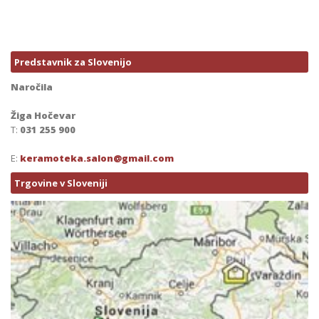
Predstavnik za Slovenijo
Naročila
Žiga Hočevar
T:
031 255 900
E:
keramoteka.salon@gmail.com
Trgovine v Sloveniji