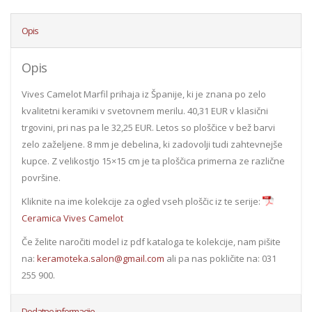
Opis
Opis
Vives Camelot Marfil prihaja iz Španije, ki je znana po zelo
kvalitetni keramiki v svetovnem merilu. 40,31 EUR v klasični
trgovini, pri nas pa le 32,25 EUR. Letos so ploščice v bež barvi
zelo zaželjene. 8 mm je debelina, ki zadovolji tudi zahtevnejše
kupce. Z velikostjo 15×15 cm je ta ploščica primerna ze različne
površine.
Kliknite na ime kolekcije za ogled vseh ploščic iz te serije:
Ceramica Vives Camelot
Če želite naročiti model iz pdf kataloga te kolekcije, nam pišite
na:
keramoteka.salon@gmail.com
ali pa nas pokličite na: 031
255 900.
Dodatne informacije