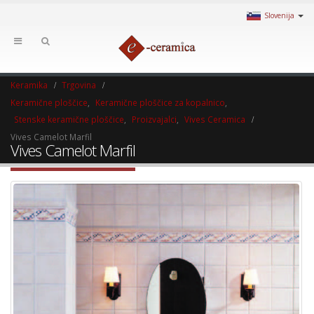
Slovenija
Keramika
Trgovina
Keramične ploščice
,
Keramične ploščice za kopalnico
,
Stenske keramične ploščice
,
Proizvajalci
,
Vives Ceramica
Vives Camelot Marfil
Vives Camelot Marfil