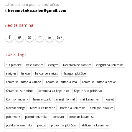
Lahko pa nam pustite sporočilo:
E:
keramoteka.salon@gmail.com
Sledite nam na
Izdelki tags
3D ploščice
Bele ploščice
cicogres
Dekorativne ploščice
elegantna keramika
emigres
halcon
halcon ceramicas
Hexagon ploščice
Keramika imitacija kamna
Keramika imitacija lesa
Keramika imitacija opeke
Keramika za hodnik
Keramika za kopalnico
Kopalniško pohištvo
Kovinski mozaik
lesen mozaik
manjši format
mat keramika
mosavit
Mozaik obloge
Mozaik za bazene
notranja keramika
Octagon ploščice
patchwork
poceni keramika
porcelan
porcelan keramika
poslikana keramika
precut
projektna ploščica
ratificirana keramika