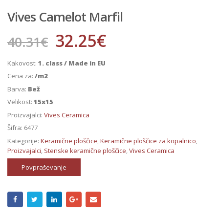
Vives Camelot Marfil
32.25
€
40.31
€
Kakovost:
1. class / Made in EU
Cena za:
/m2
Barva:
Bež
Velikost:
15x15
Proizvajalci:
Vives Ceramica
Šifra:
6477
Kategorije:
Keramične ploščice
,
Keramične ploščice za kopalnico
,
Proizvajalci
,
Stenske keramične ploščice
,
Vives Ceramica
Povpraševanje